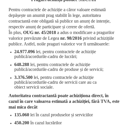
Pentru contractele de achiziție a căror valoare estimată
depășește un anumit prag stabilit în lege, autoritatea
contractantă este obligată să publice un anunț de intenție,
respectiv anunț de participare și cerere de ofertă.
În plus,
OUG nr. 45/2018
a adus o modificare a pragurilor
valorice prevăzute de Legea
nr. 98/2016
privind achizițiile
publice. Astfel, noile praguri valorice vor fi următoarele:
24.977.096
lei, pentru contractele de achiziție
publică/acordurile-cadru de lucrări;
648.288
lei, pentru contractele de achiziție
publică/acordurile-cadru de produse și de servicii;
3.376.500
lei, pentru contractele de achiziție
publică/acordurile-cadru de servicii care au ca
obiect servicii sociale.
Autoritatea contractantă poate achiziționa direct, în
cazul în care valoarea estimată a achiziției, fără TVA, este
mai mica decât
135.060
lei în cazul produselor și serviciilor
450.200
în cazul lucrărilor