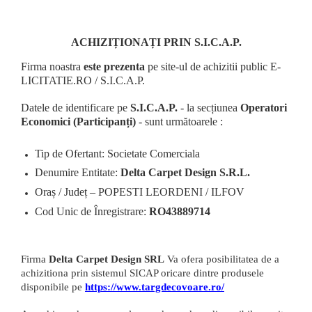
ACHIZIȚIONAȚI PRIN S.I.C.A.P.
Firma noastra
este prezenta
pe site-ul de achizitii public E-
LICITATIE.RO / S.I.C.A.P.
Datele de identificare pe
S.I.C.A.P.
- la secțiunea
Operatori
Economici (Participanți)
- sunt următoarele :
Tip de Ofertant: Societate Comerciala
Denumire Entitate:
Delta Carpet Design S.R.L.
Oraș / Județ – POPESTI LEORDENI / ILFOV
Cod Unic de Înregistrare:
RO43889714
Firma
Delta Carpet Design SRL
Va ofera posibilitatea de a
achizitiona prin sistemul SICAP oricare dintre produsele
disponibile pe
https://www.targdecovoare.ro/