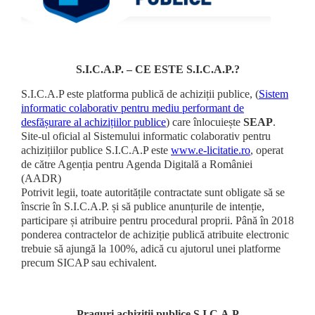
S.I.C.A.P. – CE ESTE S.I.C.A.P.?
S.I.C.A.P este platforma publică de achiziții publice, (
Sistem
informatic colaborativ pentru mediu performant de
desfășurare al achizițiilor publice
) care înlocuiește
SEAP
.
Site-ul oficial al Sistemului informatic colaborativ pentru
achizițiilor publice S.I.C.A.P este
www.e-licitatie.ro
, operat
de către Agenția pentru Agenda Digitală a României
(AADR)
Potrivit legii, toate autoritățile contractate sunt obligate să se
înscrie în S.I.C.A.P. și să publice anunțurile de intenție,
participare și atribuire pentru procedural proprii. Până în 2018
ponderea contractelor de achiziție publică atribuite electronic
trebuie să ajungă la 100%, adică cu ajutorul unei platforme
precum SICAP sau echivalent.
Praguri achiziții publice S.I.C.A.P