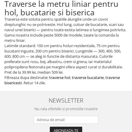
Traverse la metru liniar pentru
hol, bucatarie si biserica
Traversa este solutia pentru spatiile alungite unde un covor
dreptunghic nu se potriveste. Hol lung, culoar de bucatarie, scari sau
navul unei biserici — pentru toate exista latimea si lungimea potrivita.
Gama noastra include peste 5000 de modele, taiate la comanda la
metru liniar.
Latimile standard: 100 cm pentru holuri rezidentiale, 75 cm pentru
bucatarii inguste, 200 cm pentru biserici. Lungimile — 300, 400, 500,
600, 800 cm — se aleg in functie de distanta masurata. Culorile
preferate sunt rosu, bej, albastru, crem si grena, iar materialul
polipropilena festonata pe margini ofera aspect curat si durabilitate.
Pret de la 39.99 lei, median 509 lei.
Filtreaza dupa destinatie:
traverse hol
,
traverse bucatarie
,
traverse
bisericesti
. Retur 14 zile.
NEWSLETTER
Nu rata ofertele si promotiile noastre