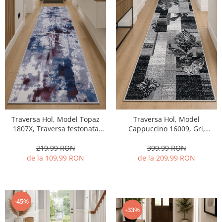
Traversa Hol, Model Topaz
Traversa Hol, Model
1807X, Traversa festonata
Cappuccino 16009, Gri,
Latime 60 cm, Gri/Albastru
Festonata, Latime 100 cm
219,99 RON
399,99 RON
de la 109,99 RON
de la 209,99 RON
-45%
-33%