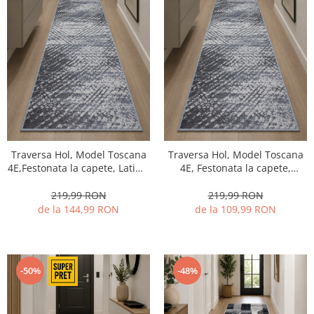
Traversa Hol, Model Toscana
Traversa Hol, Model Toscana
4E,Festonata la capete, Latime
4E, Festonata la capete,
80 cm, Gri
Latime 60 cm, Gri
219,99 RON
219,99 RON
de la 144,99 RON
de la 109,99 RON
-50%
-48%