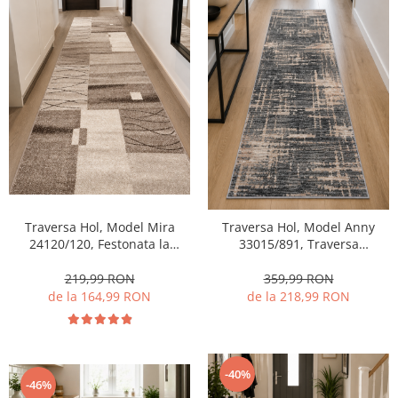
Traversa Hol, Model Mira
Traversa Hol, Model Anny
24120/120, Festonata la
33015/891, Traversa
capete, Latime 80 cm
Festonata, Latimea 95 cm, Gri
219,99 RON
359,99 RON
de la 164,99 RON
de la 218,99 RON
-40%
-46%