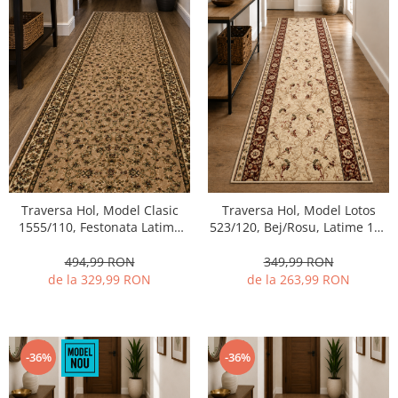
Traversa Hol, Model Clasic
Traversa Hol, Model Lotos
1555/110, Festonata Latime
523/120, Bej/Rosu, Latime 120
150 cm, Crem/Bej
cm
494,99 RON
349,99 RON
de la 329,99 RON
de la 263,99 RON
-36%
-36%