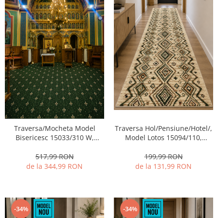
Traversa/Mocheta Model
Traversa Hol/Pensiune/Hotel/,
Bisericesc 15033/310 W,
Model Lotos 15094/110,
Festnonata, Latime 150 cm,
Crem/Bej, Festonata la capete
200 cm, 400 cm, Verde
517,99 RON
199,99 RON
de la 344,99 RON
de la 131,99 RON
-34%
-34%