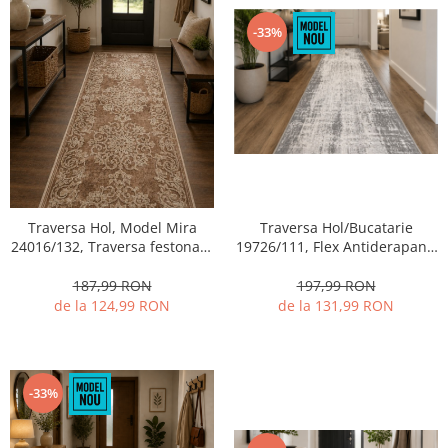
-33%
Traversa Hol/Bucatarie
Traversa Hol, Model Mira
19726/111, Flex Antiderapant,
24016/132, Traversa festonata
Crem
, Maro
197,99 RON
187,99 RON
de la 131,99 RON
de la 124,99 RON
-33%