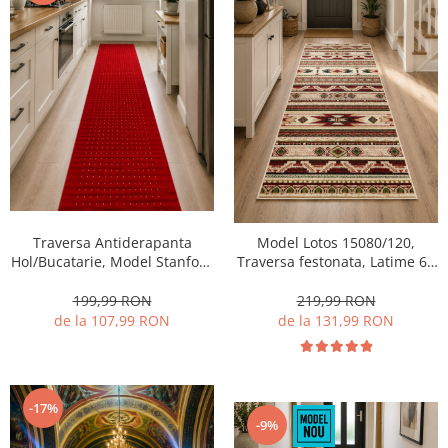
Traversa Antiderapanta
Model Lotos 15080/120,
Hol/Bucatarie, Model Stanford
Traversa festonata, Latime 60
Red Cream, Rosu
cm, Multicolor
199,99 RON
219,99 RON
de la 107,99 RON
de la 131,99 RON
-17%
-9%