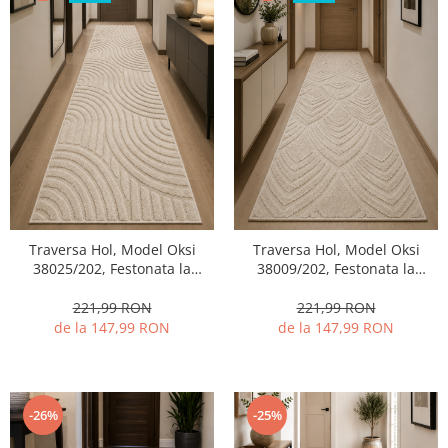
Traversa Hol, Model Oksi
Traversa Hol, Model Oksi
38025/202, Festonata la
38009/202, Festonata la
capete, Bej
capete, Bej
221,99 RON
221,99 RON
de la 147,99 RON
de la 147,99 RON
-26%
-25%