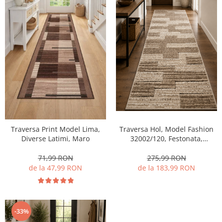
Traversa Hol, Model Fashion
Traversa Print Model Lima,
32002/120, Festonata,
Diverse Latimi, Maro
Crem/Maro Latime 80 cm
275,99 RON
71,99 RON
de la 183,99 RON
de la 47,99 RON
-33%