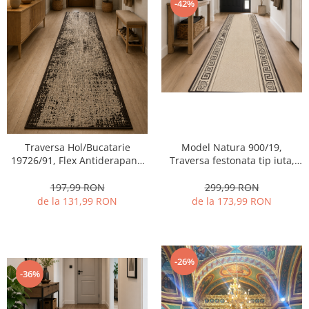
-42%
Traversa Hol/Bucatarie
Model Natura 900/19,
19726/91, Flex Antiderapant,
Traversa festonata tip iuta,
Crem/Maro
Latime 100, Crem
197,99 RON
299,99 RON
de la 131,99 RON
de la 173,99 RON
-26%
-36%