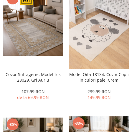
Covor Sufragerie, Model Iris
Model Oita 18134, Covor Copii
28029, Gri Auriu
in culori pale, Crem
107,99 RON
239,99 RON
de la 69,99 RON
149,99 RON
-33%
-35%