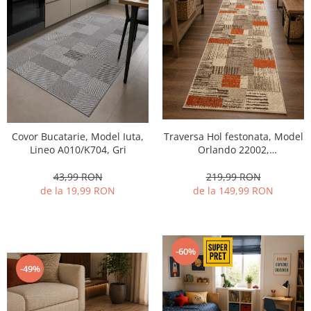
Covor Bucatarie, Model Iuta,
Traversa Hol festonata, Model
Lineo A010/K704, Gri
Orlando 22002,
Maro/Portocaliu, Latime 100
cm
43,99 RON
219,99 RON
de la 19,99 RON
de la 149,99 RON
-60%
-49%