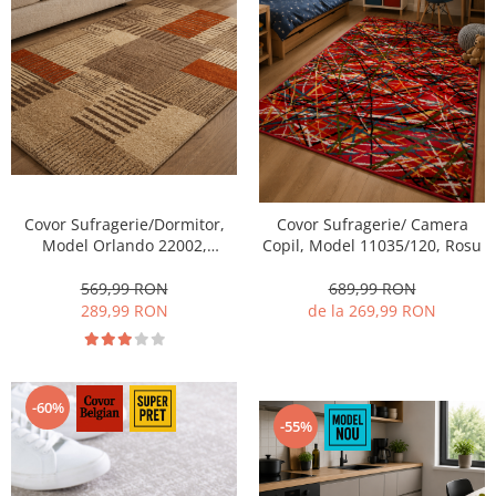
Covor Sufragerie/Dormitor,
Covor Sufragerie/ Camera
Model Orlando 22002,
Copil, Model 11035/120, Rosu
Maro/Portocaliu
569,99 RON
689,99 RON
289,99 RON
de la 269,99 RON
-60%
-55%