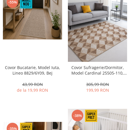
-55%
Covor Bucatarie, Model Iuta,
Covor Sufragerie/Dormitor,
Lineo 8829/6Y09, Bej
Model Cardinal 25505-110,
Dreptunghiular, Bej, Efect 3D
43,99 RON
305,99 RON
de la 19,99 RON
199,99 RON
-38%
-35%