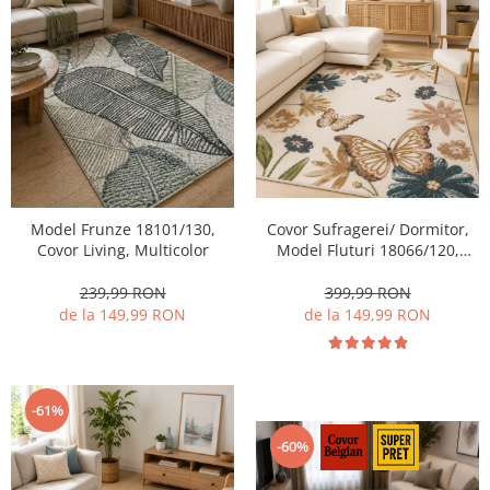
Covor Sufragerei/ Dormitor,
Model Frunze 18101/130,
Model Fluturi 18066/120,
Covor Living, Multicolor
Crem
399,99 RON
239,99 RON
de la 149,99 RON
de la 149,99 RON
-61%
-60%