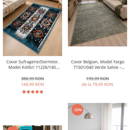
Covor Belgian, Model Fargo
Covor Sufragerie/Dormitor,
71501/040 Verde Salvie –
Model Kolibri 11226/140,
Design Uni, Fir Scurt 7 mm,
Albastru
Antialergic
199,99 RON
388,99 RON
de la 79,99 RON
149,99 RON
-35%