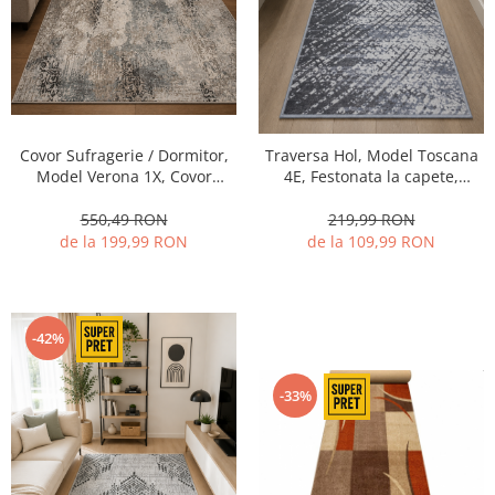
Covor Sufragerie / Dormitor,
Traversa Hol, Model Toscana
Model Verona 1X, Covor
4E, Festonata la capete,
Premium Egiptean, Multicolor
Latime 60 cm, Gri
550,49 RON
219,99 RON
de la 199,99 RON
de la 109,99 RON
-42%
-33%