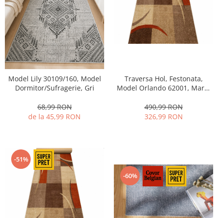
Model Lily 30109/160, Model
Traversa Hol, Festonata,
Dormitor/Sufragerie, Gri
Model Orlando 62001, Maro/
Portocaliu, Latime 80 cm
68,99 RON
490,99 RON
de la 45,99 RON
326,99 RON
-51%
-60%