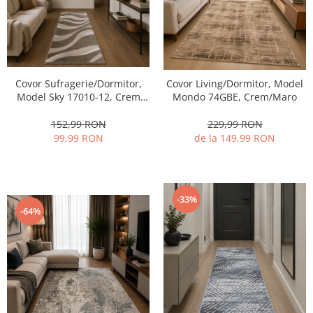
Covor Sufragerie/Dormitor,
Covor Living/Dormitor, Model
Model Sky 17010-12, Crem
Mondo 74GBE, Crem/Maro
80x150 cm
152,99 RON
229,99 RON
99,99 RON
de la 149,99 RON
-33%
-64%