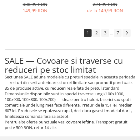
388,99 RON
224,99 RON
149,99 RON
de la 149,99 RON
1
2
3
7
...
SALE — Covoare si traverse cu
reduceri pe stoc limitat
Sectiunea SALE aduna modelele cu preturi speciale in aceasta perioada
— resturi din serii anterioare, stocuri limitate sau promotii punctuale.
35 de produse active, cu reduceri reale fata de pretul standard.
Dimensiunile disponibile sunt in special traverse lungi (100x1000,
100x900, 100x800, 100x700) — ideale pentru holuri, biserici sau spatii
comerciale unde lungimea face diferenta. Preturi de la 151 lei, median
607 lei. Produsele se epuizeaza rapid, deci daca gasesti modelul dorit,
finalizeaza comanda fara sa astepti.
Pentru alte oferte punctuale vezi
covoare ieftine
. Transport gratuit
peste 500 RON, retur 14 zile.