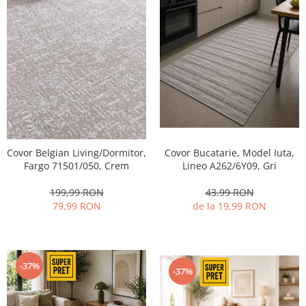
Covor Belgian Living/Dormitor,
Covor Bucatarie, Model Iuta,
Fargo 71501/050, Crem
Lineo A262/6Y09, Gri
199,99 RON
43,99 RON
79,99 RON
de la 19,99 RON
-37%
-37%