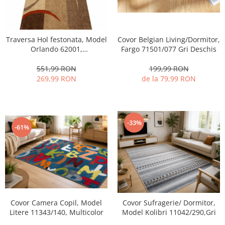
Traversa Hol festonata, Model
Covor Belgian Living/Dormitor,
Orlando 62001,
Fargo 71501/077 Gri Deschis
Maro/Portocaliu, Latime 120
cm
551,99 RON
199,99 RON
269,99 RON
de la 79,99 RON
-33%
-61%
Covor Camera Copil, Model
Covor Sufragerie/ Dormitor,
Litere 11343/140, Multicolor
Model Kolibri 11042/290,Gri