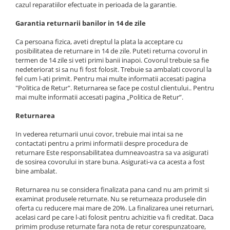
cazul reparatiilor efectuate in perioada de la garantie.
Garantia returnarii banilor in 14 de zile
Ca persoana fizica, aveti dreptul la plata la acceptare cu
posibilitatea de returnare in 14 de zile. Puteti returna covorul in
termen de 14 zile si veti primi banii inapoi. Covorul trebuie sa fie
nedeteriorat si sa nu fi fost folosit. Trebuie sa ambalati covorul la
fel cum l-ati primit. Pentru mai multe informatii accesati pagina
"Politica de Retur". Returnarea se face pe costul clientului.. Pentru
mai multe informatii accesati pagina „Politica de Retur”.
Returnarea
In vederea returnarii unui covor, trebuie mai intai sa ne
contactati pentru a primi informatii despre procedura de
returnare Este responsabilitatea dumneavoastra sa va asigurati
de sosirea covorului in stare buna. Asigurati-va ca acesta a fost
bine ambalat.
Returnarea nu se considera finalizata pana cand nu am primit si
examinat produsele returnate. Nu se returneaza produsele din
oferta cu reducere mai mare de 20%. La finalizarea unei returnari,
acelasi card pe care l-ati folosit pentru achizitie va fi creditat. Daca
primim produse returnate fara nota de retur corespunzatoare,