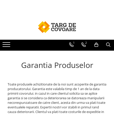
Covoare
Traverse
Mocheta
Covorase
Covoare clasice
Traverse Baie
Mocheta Dale
Covorase Baie
Covoare Copii
Traverse Bisericesti
Mocheta Evenimente
Covorase Intrare
Covoare Living
Traverse Bucatarie
Mocheta Biserica
1
2
Covoare Dormitor
Traverse Copii
Covoare Bisericesti
Traverse Dormitor
Garantia Produselor
Set Covoare
Traverse Hol
Covoare Bucatarie
Traverse Moderne
Covoare Moderne
Toate produsele achizitionate de la noi sunt acoperite de garantia
producatorului. Garantia este valabila timp de 1 an de la data
Covoare Premium
primirii covorului. in cazul in care clientul solicita sa se aplice
garantia si se considera ca deteriorarea se datoreaza manipularii
Covoare Pufoase
necorespunzatoare de catre client, acesta din urma va plati toate
eventualele reparatii. Expertii nostri vor stabili in primul rand
cauza deteriorarii. Clientul va plati toate costurile de expeditie in