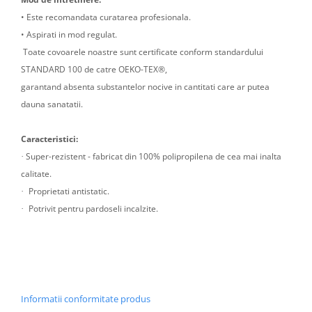
• Este recomandata curatarea profesionala.
• Aspirati in mod regulat.
Toate covoarele noastre sunt certificate conform standardului
STANDARD 100 de catre OEKO-TEX®,
garantand absenta substantelor nocive in cantitati care ar putea
dauna sanatatii.
Caracteristici:
Super-rezistent - fabricat din 100% polipropilena de cea mai inalta
·
calitate.
Proprietati antistatic.
·
Potrivit pentru pardoseli incalzite.
·
Informatii conformitate produs