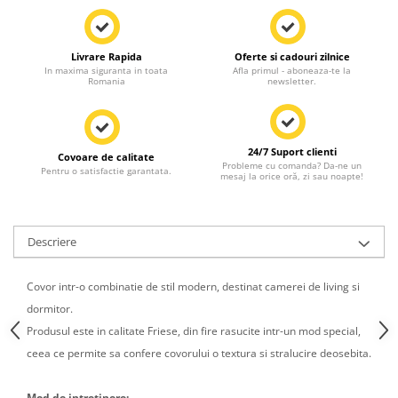
Livrare Rapida
Oferte si cadouri zilnice
In maxima siguranta in toata
Afla primul - aboneaza-te la
Romania
newsletter.
24/7 Suport clienti
Covoare de calitate
Probleme cu comanda? Da-ne un
Pentru o satisfactie garantata.
mesaj la orice oră, zi sau noapte!
Descriere
Covor intr-o combinatie de stil modern, destinat camerei de living si
dormitor.
Produsul este in calitate Friese, din fire rasucite intr-un mod special,
ceea ce permite sa confere covorului o textura si stralucire deosebita.
Mod de intretinere: