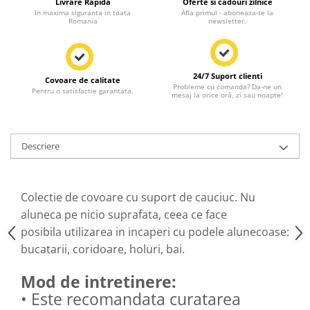
Livrare Rapida
Oferte si cadouri zilnice
In maxima siguranta in toata
Afla primul - aboneaza-te la
Romania
newsletter.
24/7 Suport clienti
Covoare de calitate
Probleme cu comanda? Da-ne un
Pentru o satisfactie garantata.
mesaj la orice oră, zi sau noapte!
Descriere
Colectie de covoare cu suport de cauciuc. Nu
aluneca pe nicio suprafata, ceea ce face
posibila utilizarea in incaperi cu podele alunecoase:
bucatarii, coridoare, holuri, bai.
Mod de intretinere:
• Este recomandata curatarea