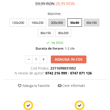
59,99 RON
28,99 RON
Marime
:
120x200
160x230
200x300
50x80
60x100
80x150
80x200
IN STOC
Durata de livrare:
1-2 zile
ADAUGA IN COS
Cod Produs:
2211698831052
Ai nevoie de ajutor?
0742 216 999
/
0747 071 126
Adauga la Favorite
Cere informatii