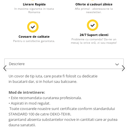
Livrare Rapida
Oferte si cadouri zilnice
In maxima siguranta in toata
Afla primul - aboneaza-te la
Romania
newsletter.
24/7 Suport clienti
Covoare de calitate
Probleme cu comanda? Da-ne un
Pentru o satisfactie garantata.
mesaj la orice oră, zi sau noapte!
Descriere
Un covor de tip iuta, care poate fi folosit cu dedicatie
in bucatarii dar, si in holuri sau balcoane.
Mod de intretinere:
• Este recomandata curatarea profesionala.
• Aspirati in mod regulat.
Toate covoarele noastre sunt certificate conform standardului
STANDARD 100 de catre OEKO-TEX®,
garantand absenta substantelor nocive in cantitati care ar putea
dauna sanatatii.