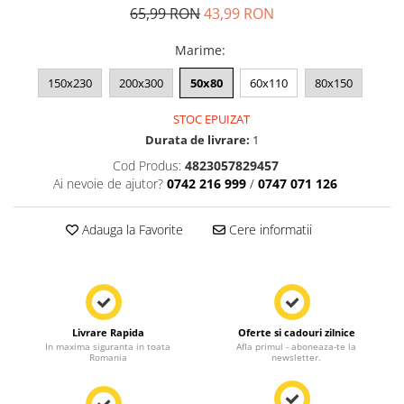
65,99 RON
43,99 RON
Marime
:
150x230
200x300
50x80
60x110
80x150
STOC EPUIZAT
Durata de livrare:
1
Cod Produs:
4823057829457
Ai nevoie de ajutor?
0742 216 999
/
0747 071 126
Adauga la Favorite
Cere informatii
Livrare Rapida
Oferte si cadouri zilnice
In maxima siguranta in toata
Afla primul - aboneaza-te la
Romania
newsletter.