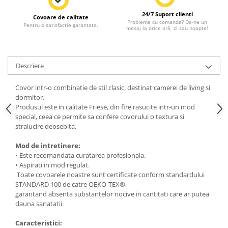
24/7 Suport clienti
Covoare de calitate
Probleme cu comanda? Da-ne un
Pentru o satisfactie garantata.
mesaj la orice oră, zi sau noapte!
Descriere
Covor intr-o combinatie de stil clasic, destinat camerei de living si
dormitor.
Produsul este in calitate Friese, din fire rasucite intr-un mod
special, ceea ce permite sa confere covorului o textura si
stralucire deosebita.
Mod de intretinere:
• Este recomandata curatarea profesionala.
• Aspirati in mod regulat.
Toate covoarele noastre sunt certificate conform standardului
STANDARD 100 de catre OEKO-TEX®,
garantand absenta substantelor nocive in cantitati care ar putea
dauna sanatatii.
Caracteristici: