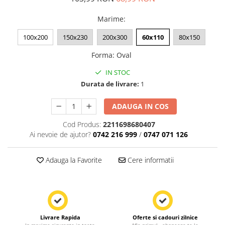
Marime
:
100x200
150x230
200x300
60x110
80x150
Forma
:
Oval
IN STOC
Durata de livrare:
1
ADAUGA IN COS
Cod Produs:
2211698680407
Ai nevoie de ajutor?
0742 216 999
/
0747 071 126
Adauga la Favorite
Cere informatii
Livrare Rapida
Oferte si cadouri zilnice