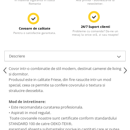
In maxima siguranta in toata
Afla primul - aboneaza-te la
Romania
newsletter.
24/7 Suport clienti
Covoare de calitate
Probleme cu comanda? Da-ne un
Pentru o satisfactie garantata.
mesaj la orice oră, zi sau noapte!
Descriere
Covor intr-o combinatie de stil modern, destinat camerei de living
si dormitor.
Produsul este in calitate Friese, din fire rasucite intr-un mod
special, ceea ce permite sa confere covorului o textura si
stralucire deosebita.
Mod de intretinere:
• Este recomandata curatarea profesionala.
• Aspirati in mod regulat.
Toate covoarele noastre sunt certificate conform standardului
STANDARD 100 de catre OEKO-TEX®,
garantand absenta substantelor nocive in cantitati care ar putea