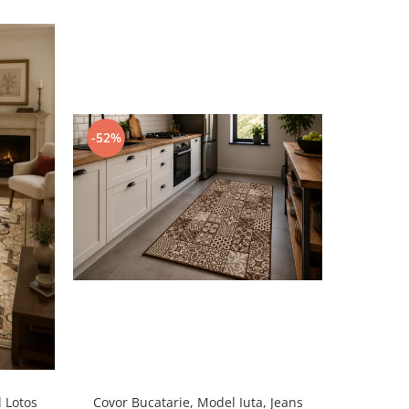
-52%
-33%
 Lotos
Covor Bucatarie, Model Iuta, Jeans
Covor Sufr