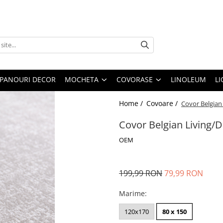
PANOURI DECOR
MOCHETA
COVORASE
LINOLEUM
LI
Home /
Covoare /
Covor Belgian
Covor Belgian Living/
OEM
199,99 RON
79,99 RON
Marime
:
120x170
80 x 150