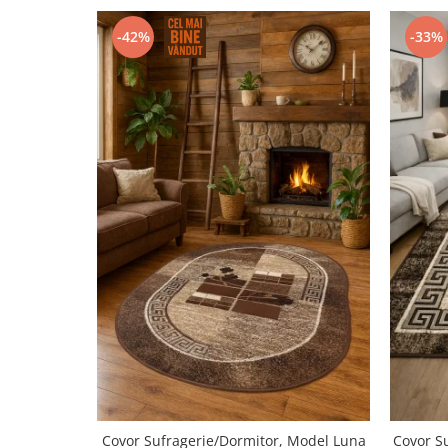
-42%
-33%
Covor Sufragerie/Dormitor, Model Luna
Covor S