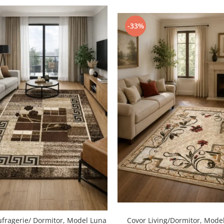
-33%
ufragerie/ Dormitor, Model Luna
Covor Living/Dormitor, Model