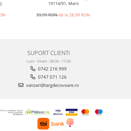
j
19114/91, Maro
183
RON
59,99 RON
de la 28,99 RON
68,
SUPORT CLIENTI
Luni - Vineri : 09.00 - 17.00
0742 216 999
0747 071 126
vanzari@targdecovoare.ro