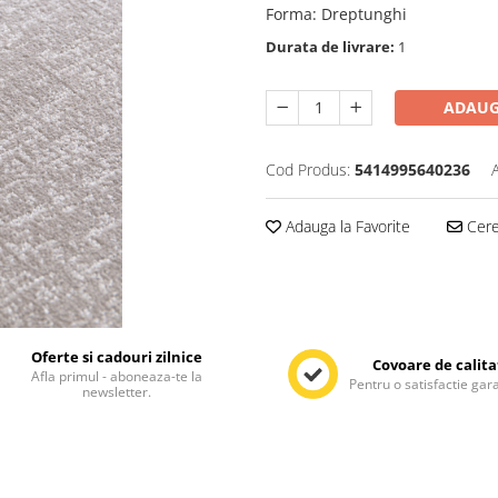
Forma
:
Dreptunghi
Durata de livrare:
1
ADAUG
Cod Produs:
5414995640236
Adauga la Favorite
Cere 
Oferte si cadouri zilnice
Covoare de calita
Afla primul - aboneaza-te la
Pentru o satisfactie gar
newsletter.