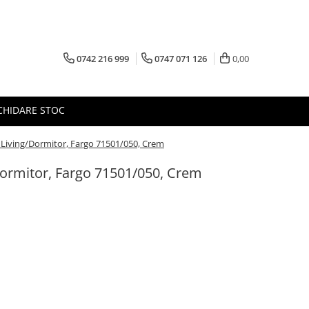
0742 216 999
0747 071 126
0,00
CHIDARE STOC
 Living/Dormitor, Fargo 71501/050, Crem
Dormitor, Fargo 71501/050, Crem