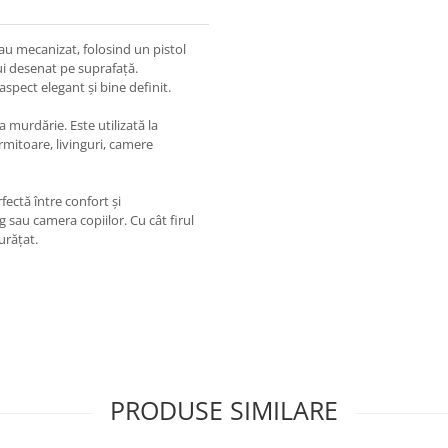
au mecanizat, folosind un pistol
ui desenat pe suprafață.
aspect elegant și bine definit.
a murdărie. Este utilizată la
rmitoare, livinguri, camere
fectă între confort și
g sau camera copiilor. Cu cât firul
urățat.
PRODUSE SIMILARE