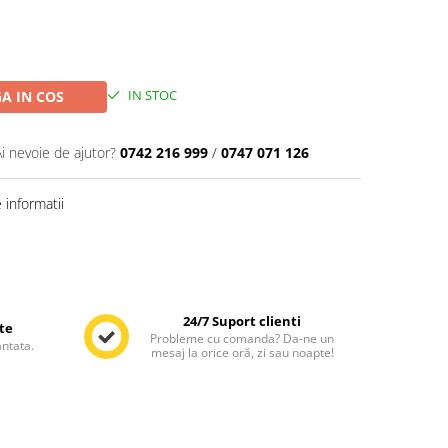
IN STOC
A IN COS
Ai nevoie de ajutor?
0742 216 999
/
0747 071 126
informatii
Distribuie
pe
Facebook
24/7 Suport clienti
te
Probleme cu comanda? Da-ne un
antata.
mesaj la orice oră, zi sau noapte!