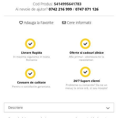
Cod Produs:
5414995641783
Ai nevoie de ajutor?
0742 216 999
/
0747 071 126
Adauga la Favorite
Cere informatii
Livrare Rapida
Oferte si cadouri zilnice
In maxima siguranta in toata
Afla primul - aboneaza-te la
Romania
newsletter.
24/7 Suport clienti
Covoare de calitate
Probleme cu comanda? Da-ne un
Pentru o satisfactie garantata.
mesaj la orice oră, zi sau noapte!
Descriere