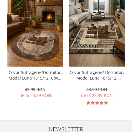
Covor Sufragerie/Dormitor,
Covor Sufragerie/ Dormitor,
Model Luna 1815/12, Covor
Model Luna 1815/12,
Oval, Maro
Dreptunghiular, Maro
43,99 RON
43,99 RON
de la 24,99 RON
de la 28,99 RON
NEWSLETTER