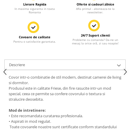
Livrare Rapida
Oferte si cadouri zilnice
In maxima siguranta in toata
Afla primul - aboneaza-te la
Romania
newsletter.
24/7 Suport clienti
Covoare de calitate
Probleme cu comanda? Da-ne un
Pentru o satisfactie garantata.
mesaj la orice oră, zi sau noapte!
Descriere
Covor intr-o combinatie de stil modern, destinat camerei de living
si dormitor.
Produsul este in calitate Friese, din fire rasucite intr-un mod
special, ceea ce permite sa confere covorului o textura si
stralucire deosebita.
Mod de intretinere:
• Este recomandata curatarea profesionala.
• Aspirati in mod regulat.
Toate covoarele noastre sunt certificate conform standardului