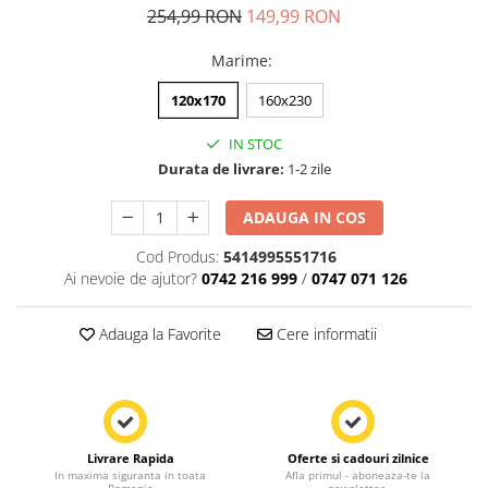
254,99 RON
149,99 RON
Marime
:
120x170
160x230
IN STOC
Durata de livrare:
1-2 zile
ADAUGA IN COS
Cod Produs:
5414995551716
Ai nevoie de ajutor?
0742 216 999
/
0747 071 126
Adauga la Favorite
Cere informatii
Livrare Rapida
Oferte si cadouri zilnice
In maxima siguranta in toata
Afla primul - aboneaza-te la