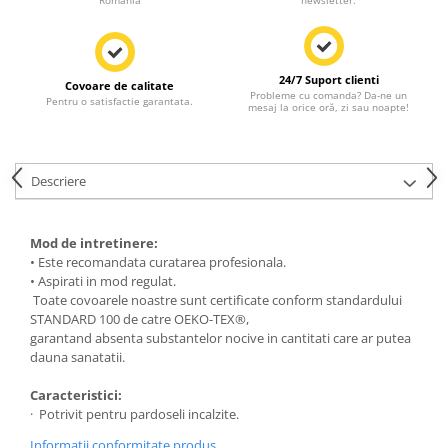
Romania
newsletter.
24/7 Suport clienti
Covoare de calitate
Probleme cu comanda? Da-ne un
Pentru o satisfactie garantata.
mesaj la orice oră, zi sau noapte!
Descriere
Mod de intretinere:
• Este recomandata curatarea profesionala.
• Aspirati in mod regulat.
Toate covoarele noastre sunt certificate conform standardului
STANDARD 100 de catre OEKO-TEX®,
garantand absenta substantelor nocive in cantitati care ar putea
dauna sanatatii.
Caracteristici:
· Potrivit pentru pardoseli incalzite.
Informatii conformitate produs