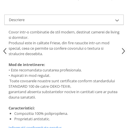
Descriere
Covor intr-o combinatie de stil modern, destinat camerei de living
si dormitor.
Produsul este in calitate Friese, din fire rasucite intr-un mod
special, ceea ce permite sa confere covorului o textura si
stralucire deosebita.
Mod de intretinere:
• Este recomandata curatarea profesionala.
• Aspirati in mod regulat.
Toate covoarele noastre sunt certificate conform standardului
STANDARD 100 de catre OEKO-TEX®,
garantand absenta substantelor nocive in cantitati care ar putea
dauna sanatatii.
Caracteristici:
Compozitia 100% polipropilena.
Proprietati antistatic.
Informatii conformitate produs