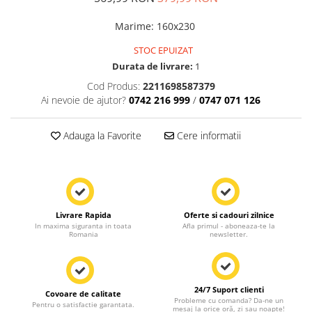
Marime
:
160x230
STOC EPUIZAT
Durata de livrare:
1
Cod Produs:
2211698587379
Ai nevoie de ajutor?
0742 216 999
/
0747 071 126
Adauga la Favorite
Cere informatii
Livrare Rapida
Oferte si cadouri zilnice
In maxima siguranta in toata
Afla primul - aboneaza-te la
Romania
newsletter.
24/7 Suport clienti
Covoare de calitate
Probleme cu comanda? Da-ne un
Pentru o satisfactie garantata.
mesaj la orice oră, zi sau noapte!