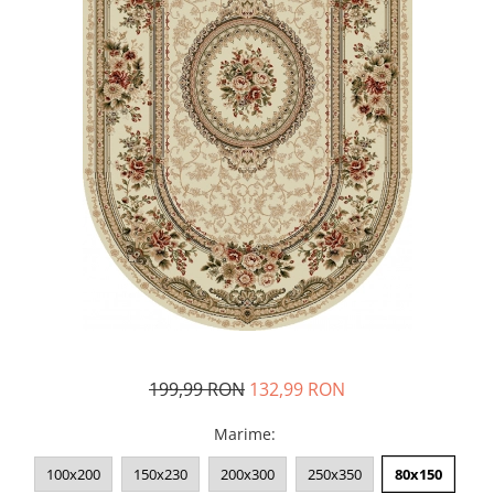
199,99 RON
132,99 RON
Marime
:
100x200
150x230
200x300
250x350
80x150