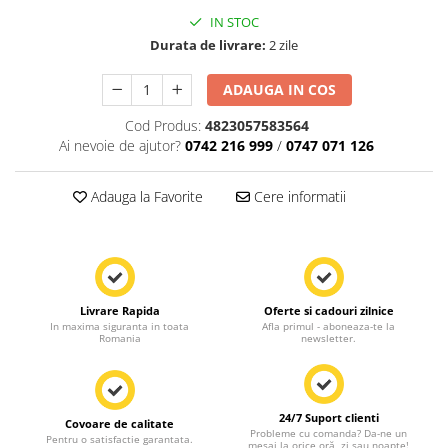
IN STOC
Durata de livrare:
2 zile
ADAUGA IN COS
Cod Produs:
4823057583564
Ai nevoie de ajutor?
0742 216 999
/
0747 071 126
Adauga la Favorite
Cere informatii
Livrare Rapida
Oferte si cadouri zilnice
In maxima siguranta in toata
Afla primul - aboneaza-te la
Romania
newsletter.
24/7 Suport clienti
Covoare de calitate
Probleme cu comanda? Da-ne un
Pentru o satisfactie garantata.
mesaj la orice oră, zi sau noapte!