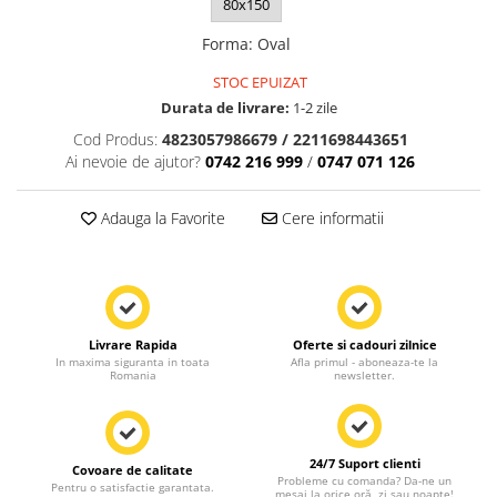
80x150
Forma
:
Oval
STOC EPUIZAT
Durata de livrare:
1-2 zile
Cod Produs:
4823057986679 / 2211698443651
Ai nevoie de ajutor?
0742 216 999
/
0747 071 126
Adauga la Favorite
Cere informatii
Livrare Rapida
Oferte si cadouri zilnice
In maxima siguranta in toata
Afla primul - aboneaza-te la
Romania
newsletter.
24/7 Suport clienti
Covoare de calitate
Probleme cu comanda? Da-ne un
Pentru o satisfactie garantata.
mesaj la orice oră, zi sau noapte!