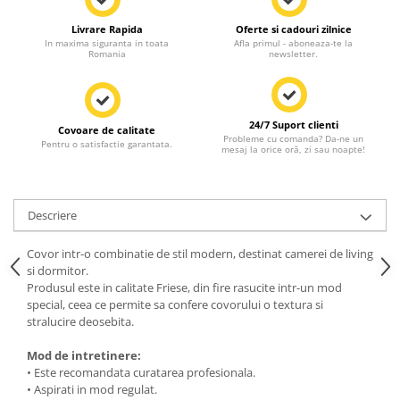
Livrare Rapida
Oferte si cadouri zilnice
In maxima siguranta in toata
Afla primul - aboneaza-te la
Romania
newsletter.
24/7 Suport clienti
Covoare de calitate
Probleme cu comanda? Da-ne un
Pentru o satisfactie garantata.
mesaj la orice oră, zi sau noapte!
Descriere
Covor intr-o combinatie de stil modern, destinat camerei de living
si dormitor.
Produsul este in calitate Friese, din fire rasucite intr-un mod
special, ceea ce permite sa confere covorului o textura si
stralucire deosebita.
Mod de intretinere:
• Este recomandata curatarea profesionala.
• Aspirati in mod regulat.