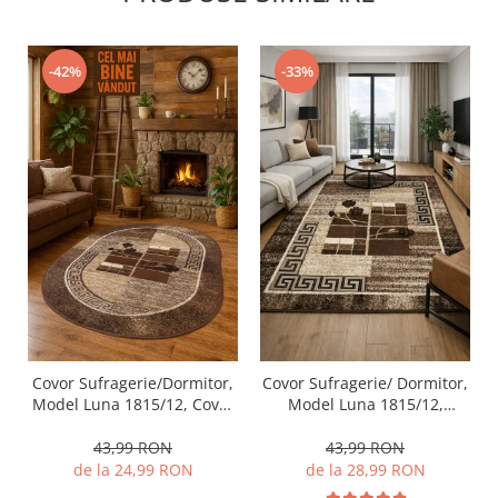
-42%
-33%
Covor Sufragerie/Dormitor,
Covor Sufragerie/ Dormitor,
Model Luna 1815/12, Covor
Model Luna 1815/12,
Oval, Maro
Dreptunghiular, Maro
43,99 RON
43,99 RON
de la 24,99 RON
de la 28,99 RON