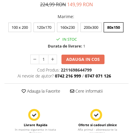
224,99 RON
149,99 RON
Marime
:
100 x 200
120x170
160x230
200x300
80x150
IN STOC
Durata de livrare:
1
ADAUGA IN COS
Cod Produs:
2211698644799
Ai nevoie de ajutor?
0742 216 999
/
0747 071 126
Adauga la Favorite
Cere informatii
Livrare Rapida
Oferte si cadouri zilnice
In maxima siguranta in toata
Afla primul - aboneaza-te la