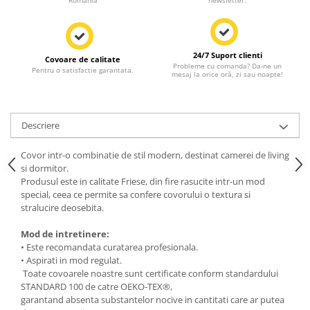
Romania
newsletter.
24/7 Suport clienti
Covoare de calitate
Probleme cu comanda? Da-ne un
Pentru o satisfactie garantata.
mesaj la orice oră, zi sau noapte!
Descriere
Covor intr-o combinatie de stil modern, destinat camerei de living
si dormitor.
Produsul este in calitate Friese, din fire rasucite intr-un mod
special, ceea ce permite sa confere covorului o textura si
stralucire deosebita.
Mod de intretinere:
• Este recomandata curatarea profesionala.
• Aspirati in mod regulat.
Toate covoarele noastre sunt certificate conform standardului
STANDARD 100 de catre OEKO-TEX®,
garantand absenta substantelor nocive in cantitati care ar putea