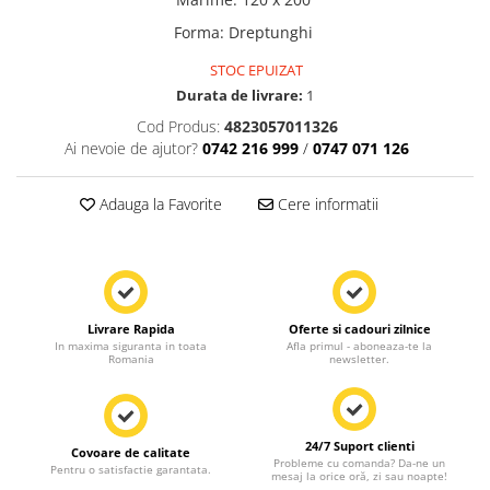
Forma
:
Dreptunghi
STOC EPUIZAT
Durata de livrare:
1
Cod Produs:
4823057011326
Ai nevoie de ajutor?
0742 216 999
/
0747 071 126
Adauga la Favorite
Cere informatii
Livrare Rapida
Oferte si cadouri zilnice
In maxima siguranta in toata
Afla primul - aboneaza-te la
Romania
newsletter.
24/7 Suport clienti
Covoare de calitate
Probleme cu comanda? Da-ne un
Pentru o satisfactie garantata.
mesaj la orice oră, zi sau noapte!