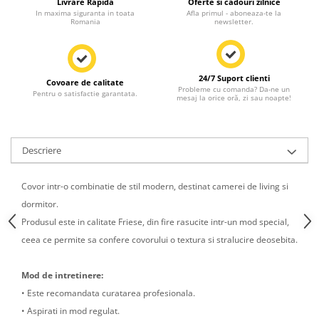
Livrare Rapida
Oferte si cadouri zilnice
In maxima siguranta in toata
Afla primul - aboneaza-te la
Romania
newsletter.
24/7 Suport clienti
Covoare de calitate
Probleme cu comanda? Da-ne un
Pentru o satisfactie garantata.
mesaj la orice oră, zi sau noapte!
Descriere
Covor intr-o combinatie de stil modern, destinat camerei de living si
dormitor.
Produsul este in calitate Friese, din fire rasucite intr-un mod special,
ceea ce permite sa confere covorului o textura si stralucire deosebita.
Mod de intretinere:
• Este recomandata curatarea profesionala.
• Aspirati in mod regulat.