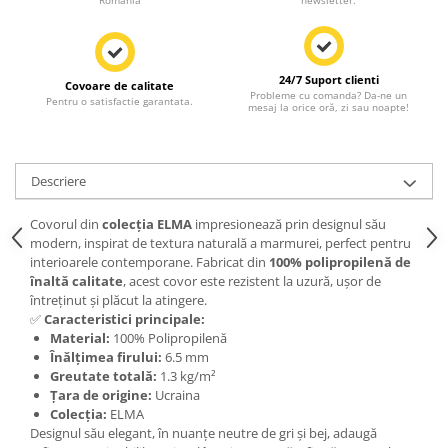
Romania
newsletter.
24/7 Suport clienti
Covoare de calitate
Probleme cu comanda? Da-ne un
Pentru o satisfactie garantata.
mesaj la orice oră, zi sau noapte!
Descriere
Covorul din
colecția ELMA
impresionează prin designul său
modern, inspirat de textura naturală a marmurei, perfect pentru
interioarele contemporane. Fabricat din
100% polipropilenă de
înaltă calitate
, acest covor este rezistent la uzură, ușor de
întreținut și plăcut la atingere.
✅
Caracteristici principale:
Material:
100% Polipropilenă
Înălțimea firului:
6.5 mm
Greutate totală:
1.3 kg/m²
Țara de origine:
Ucraina
Colecția:
ELMA
Designul său elegant, în nuanțe neutre de gri și bej, adaugă