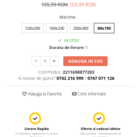
155,99 RON
103,99 RON
Marime
:
120x200
160x230
200x300
80x150
IN STOC
Durata de livrare:
1
ADAUGA IN COS
Cod Produs:
2211698877203
Ai nevoie de ajutor?
0742 216 999
/
0747 071 126
Adauga la Favorite
Cere informatii
Livrare Rapida
Oferte si cadouri zilnice
In maxima siguranta in toata
Afla primul - aboneaza-te la