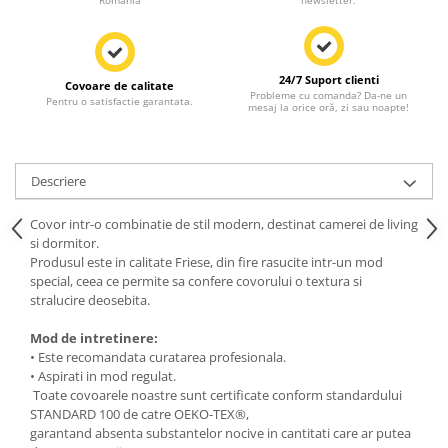
Romania
newsletter.
24/7 Suport clienti
Covoare de calitate
Probleme cu comanda? Da-ne un
Pentru o satisfactie garantata.
mesaj la orice oră, zi sau noapte!
Descriere
Covor intr-o combinatie de stil modern, destinat camerei de living
si dormitor.
Produsul este in calitate Friese, din fire rasucite intr-un mod
special, ceea ce permite sa confere covorului o textura si
stralucire deosebita.
Mod de intretinere:
• Este recomandata curatarea profesionala.
• Aspirati in mod regulat.
Toate covoarele noastre sunt certificate conform standardului
STANDARD 100 de catre OEKO-TEX®,
garantand absenta substantelor nocive in cantitati care ar putea