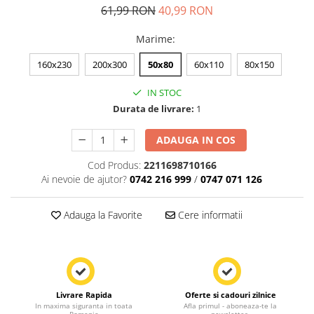
61,99 RON
40,99 RON
Marime
:
160x230
200x300
50x80
60x110
80x150
IN STOC
Durata de livrare:
1
ADAUGA IN COS
Cod Produs:
2211698710166
Ai nevoie de ajutor?
0742 216 999
/
0747 071 126
Adauga la Favorite
Cere informatii
Livrare Rapida
Oferte si cadouri zilnice
In maxima siguranta in toata
Afla primul - aboneaza-te la