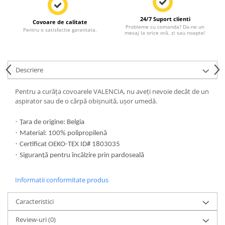
24/7 Suport clienti
Covoare de calitate
Probleme cu comanda? Da-ne un
Pentru o satisfactie garantata.
mesaj la orice oră, zi sau noapte!
Descriere
Pentru a curăța covoarele VALENCIA, nu aveți nevoie decât de un
aspirator sau de o cârpă obișnuită, ușor umedă.
·
Țara de origine: Belgia
·
Material: 100% polipropilenă
·
Certificat OEKO-TEX ID# 1803035
·
Siguranță pentru încălzire prin pardoseală
Informatii conformitate produs
Caracteristici
Review-uri
(0)