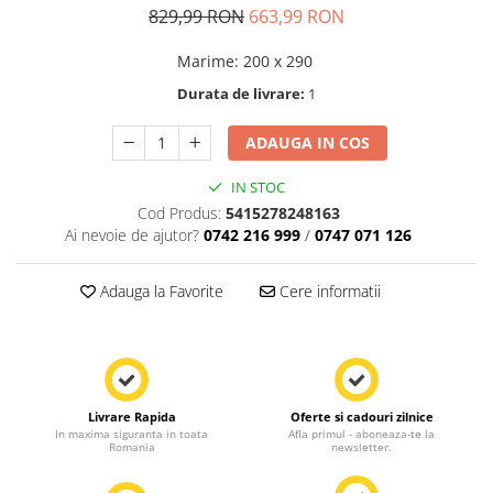
829,99 RON
663,99 RON
Marime
:
200 x 290
Durata de livrare:
1
ADAUGA IN COS
IN STOC
Cod Produs:
5415278248163
Ai nevoie de ajutor?
0742 216 999
/
0747 071 126
Adauga la Favorite
Cere informatii
Livrare Rapida
Oferte si cadouri zilnice
In maxima siguranta in toata
Afla primul - aboneaza-te la
Romania
newsletter.