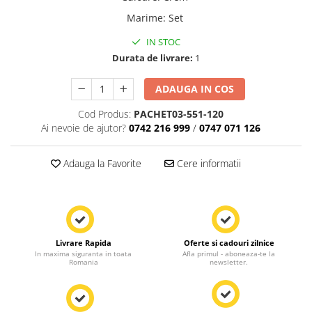
Marime
:
Set
IN STOC
Durata de livrare:
1
ADAUGA IN COS
Cod Produs:
PACHET03-551-120
Ai nevoie de ajutor?
0742 216 999
/
0747 071 126
Adauga la Favorite
Cere informatii
Livrare Rapida
Oferte si cadouri zilnice
In maxima siguranta in toata
Afla primul - aboneaza-te la
Romania
newsletter.