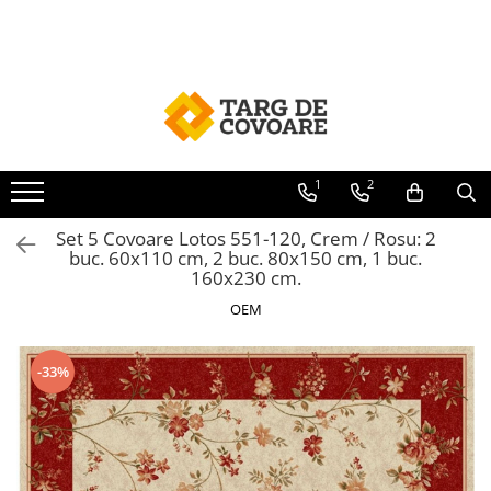
Covoare
Traverse
Mocheta
Covorase
Covoare clasice
Traverse Baie
Mocheta Dale
Covorase Baie
Covoare Copii
Traverse Bisericesti
Mocheta Evenimente
Covorase Intrare
Covoare Living
Traverse Bucatarie
Mocheta Biserica
1
2
Covoare Dormitor
Traverse Copii
Set 5 Covoare Lotos 551-120, Crem / Rosu: 2
Covoare Bisericesti
Traverse Dormitor
buc. 60x110 cm, 2 buc. 80x150 cm, 1 buc.
160x230 cm.
Set Covoare
Traverse Hol
OEM
Covoare Bucatarie
Traverse Moderne
Covoare Moderne
-33%
Covoare Premium
Covoare Pufoase