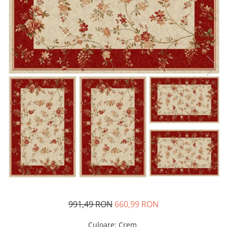
991,49 RON
660,99 RON
Culoare
:
Crem