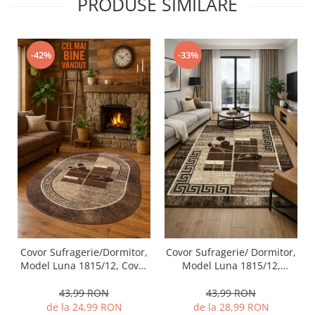
PRODUSE SIMILARE
-42%
-33%
Covor Sufragerie/Dormitor,
Covor Sufragerie/ Dormitor,
Model Luna 1815/12, Covor
Model Luna 1815/12,
Oval, Maro
Dreptunghiular, Maro
43,99 RON
43,99 RON
de la 24,99 RON
de la 28,99 RON