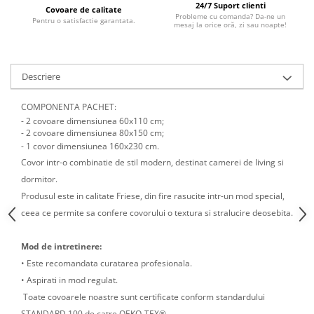
24/7 Suport clienti
Covoare de calitate
Probleme cu comanda? Da-ne un
Pentru o satisfactie garantata.
mesaj la orice oră, zi sau noapte!
Descriere
COMPONENTA PACHET:
- 2 covoare dimensiunea 60x110 cm;
- 2 covoare dimensiunea 80x150 cm;
- 1 covor dimensiunea 160x230 cm.
Covor intr-o combinatie de stil modern, destinat camerei de living si
dormitor.
Produsul este in calitate Friese, din fire rasucite intr-un mod special,
ceea ce permite sa confere covorului o textura si stralucire deosebita.
Mod de intretinere:
• Este recomandata curatarea profesionala.
• Aspirati in mod regulat.
Toate covoarele noastre sunt certificate conform standardului
STANDARD 100 de catre OEKO-TEX®,