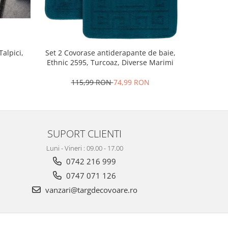
Set 2 Cov
alpici,
Set 2 Covorase antiderapante de baie,
Model E
Ethnic 2595, Turcoaz, Diverse Marimi
1
115,99 RON
74,99 RON
SUPORT CLIENTI
Luni - Vineri : 09.00 - 17.00
0742 216 999
0747 071 126
vanzari@targdecovoare.ro