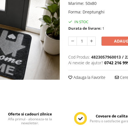
Marime
:
50x80
Forma
:
Dreptunghi
IN STOC
Durata de livrare:
1
ADAUG
Cod Produs:
4823057960013 / 
Ai nevoie de ajutor?
0742 216 99
Adauga la Favorite
Cere 
Oferte si cadouri zilnice
Covoare de calita
Afla primul - aboneaza-te la
Pentru o satisfactie gar
newsletter.