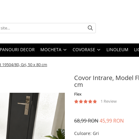
PANOURI DECOR
MOCHETA
COVORASE
LINOLEUM
LI
 19504/80, Gri, 50 x 80 cm
Covor Intrare, Model F
cm
Flex
1 Review
68,99 RON
45,99 RON
Culoare
:
Gri