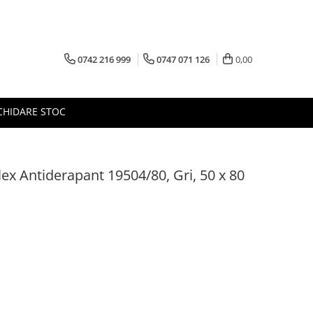
0742 216 999
0747 071 126
0,00
CHIDARE STOC
lex Antiderapant 19504/80, Gri, 50 x 80