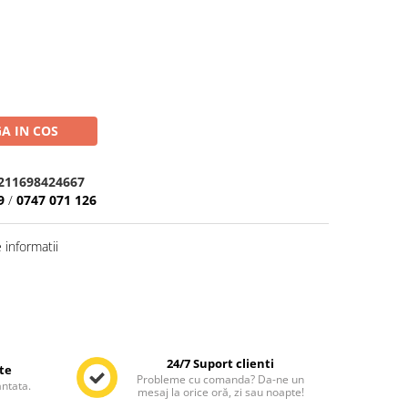
A IN COS
2211698424667
9
/
0747 071 126
informatii
24/7 Suport clienti
te
Probleme cu comanda? Da-ne un
antata.
mesaj la orice oră, zi sau noapte!