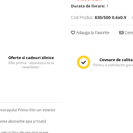
Durata de livrare:
1
Cod Produs:
830/500 0.6x0.9
Adauga la Favorite
Cere 
Oferte si cadouri zilnice
Covoare de calita
Afla primul - aboneaza-te la
Pentru o satisfactie gar
newsletter.
vorașului Primo într-un interior
ăreia absoarbe apa și toată
ă veți scăpa de cea mai mare