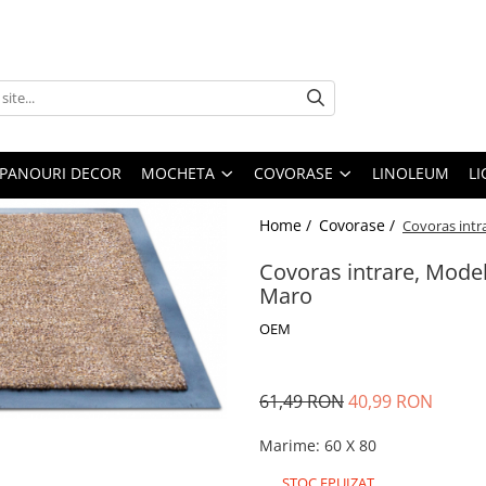
PANOURI DECOR
MOCHETA
COVORASE
LINOLEUM
LI
Home /
Covorase /
Covoras intr
Covoras intrare, Mode
Maro
OEM
61,49 RON
40,99 RON
Marime
:
60 X 80
STOC EPUIZAT