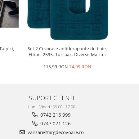
Set 2 Cov
alpici,
Set 2 Covorase antiderapante de baie,
Model E
Ethnic 2595, Turcoaz, Diverse Marimi
1
115,99 RON
74,99 RON
SUPORT CLIENTI
Luni - Vineri : 09.00 - 17.00
0742 216 999
0747 071 126
vanzari@targdecovoare.ro