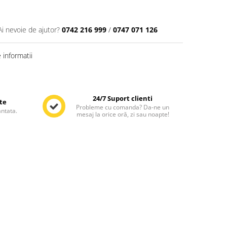
Ai nevoie de ajutor?
0742 216 999
/
0747 071 126
informatii
Distribuie
pe
Facebook
24/7 Suport clienti
te
Probleme cu comanda? Da-ne un
antata.
mesaj la orice oră, zi sau noapte!