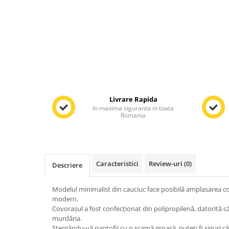
Livrare Rapida
In maxima siguranta in toata
Romania
Caracteristici
Review-uri
(0)
Descriere
Modelul minimalist din cauciuc face posibilă amplasarea co
modern.
Covorașul a fost confecționat din polipropilenă, datorită c
murdăria.
Ștergându-vă pantofii cu o scamă groasă, puteți fi siguri c