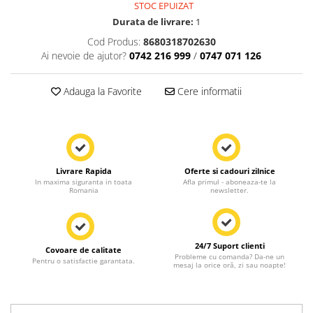
STOC EPUIZAT
Durata de livrare:
1
Cod Produs:
8680318702630
Ai nevoie de ajutor?
0742 216 999
/
0747 071 126
Adauga la Favorite
Cere informatii
Livrare Rapida
Oferte si cadouri zilnice
In maxima siguranta in toata
Afla primul - aboneaza-te la
Romania
newsletter.
24/7 Suport clienti
Covoare de calitate
Probleme cu comanda? Da-ne un
Pentru o satisfactie garantata.
mesaj la orice oră, zi sau noapte!