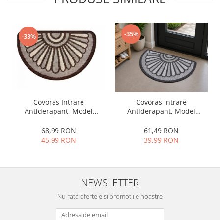
-35%
-33%
Covoras Intrare
Covoras Intrare
Antiderapant, Model
Antiderapant, Model
19163/91, Maro,
19163/80, Gri 50 x 80 cm
Dimensiunea 50 x 80 cm
68,99 RON
61,49 RON
45,99 RON
39,99 RON
NEWSLETTER
Nu rata ofertele si promotiile noastre