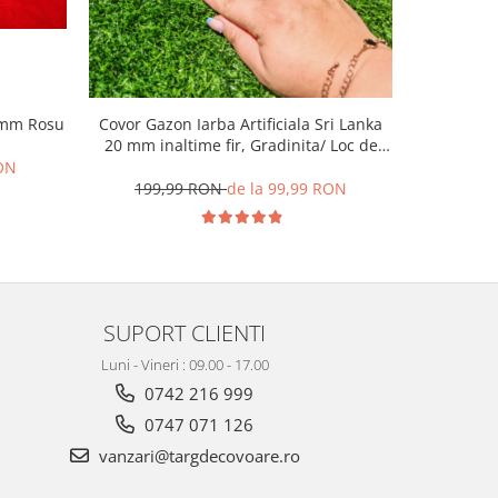
Covor Gazon Iarba Artificiala Sri Lanka
Covor Gaz
7 mm Rosu
20 mm inaltime fir, Gradinita/ Loc de
Gradinita
Joaca/Terasa/Curte, Verde
Inaltime f
RON
199,99 RON
de la 99,99 RON
199,
SUPORT CLIENTI
Luni - Vineri : 09.00 - 17.00
0742 216 999
0747 071 126
vanzari@targdecovoare.ro