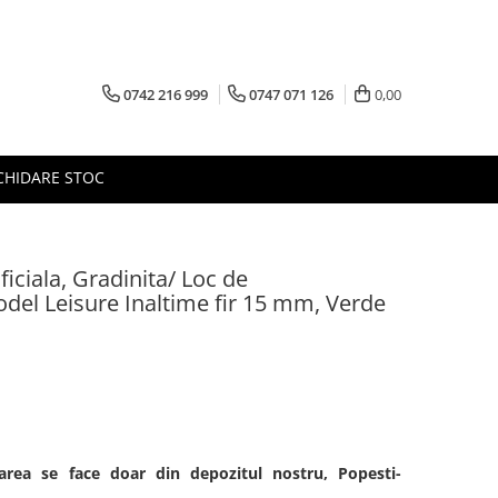
0742 216 999
0747 071 126
0,00
CHIDARE STOC
iciala, Gradinita/ Loc de
del Leisure Inaltime fir 15 mm, Verde
area se face doar din depozitul nostru, Popesti-