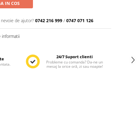
A IN COS
i nevoie de ajutor?
0742 216 999
/
0747 071 126
informatii
24/7 Suport clienti
te
Probleme cu comanda? Da-ne un
antata.
mesaj la orice oră, zi sau noapte!