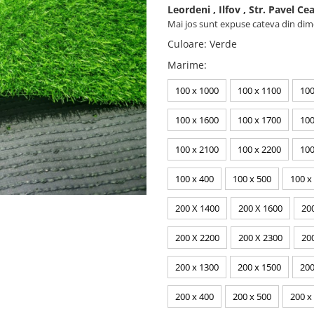
Leordeni , Ilfov , Str. Pavel C
Mai jos sunt expuse cateva din dime
Culoare
:
Verde
Marime
:
100 x 1000
100 x 1100
100
100 x 1600
100 x 1700
100
100 x 2100
100 x 2200
100
100 x 400
100 x 500
100 x
200 X 1400
200 X 1600
20
200 X 2200
200 X 2300
20
200 x 1300
200 x 1500
200
200 x 400
200 x 500
200 x