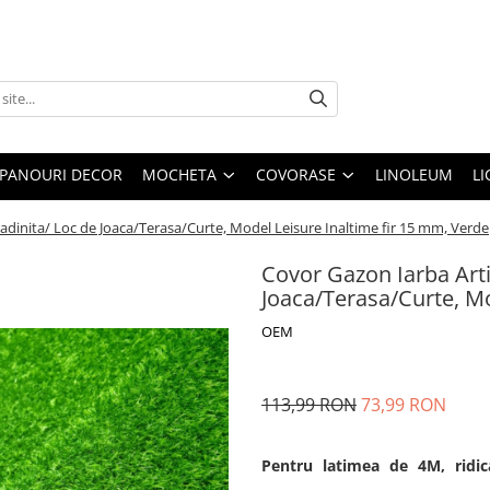
PANOURI DECOR
MOCHETA
COVORASE
LINOLEUM
LI
radinita/ Loc de Joaca/Terasa/Curte, Model Leisure Inaltime fir 15 mm, Verde
Covor Gazon Iarba Artif
Joaca/Terasa/Curte, Mo
OEM
113,99 RON
73,99 RON
Pentru latimea de 4M, ridic