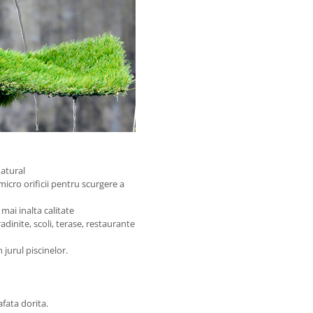
natural
micro orificii pentru scurgere a
mai inalta calitate
radinite, scoli, terase, restaurante
 jurul piscinelor.
afata dorita.