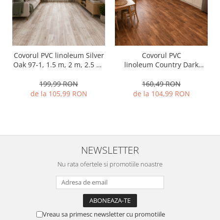
Covorul PVC linoleum Silver
Covorul PVC
Oak 97-1, 1.5 m, 2 m, 2.5 m,
linoleum Country Dark
3 m, Crem/Bej Suport Pasla
Confort, Latimi 1 m, 1.5 m, 2
m si 2,5 m, Maro
199,99 RON
160,49 RON
inchis/Imitatie parchet,
de la 105,99 RON
de la 104,99 RON
Suport Pasla
NEWSLETTER
Nu rata ofertele si promotiile noastre
Vreau sa primesc newsletter cu promotiile