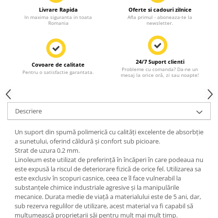
Livrare Rapida
Oferte si cadouri zilnice
In maxima siguranta in toata
Afla primul - aboneaza-te la
Romania
newsletter.
24/7 Suport clienti
Covoare de calitate
Probleme cu comanda? Da-ne un
Pentru o satisfactie garantata.
mesaj la orice oră, zi sau noapte!
Descriere
Un suport din spumă polimerică cu calități excelente de absorbție
a sunetului, oferind căldură și confort sub picioare.
Strat de uzura 0.2 mm.
Linoleum este utilizat de preferință în încăperi în care podeaua nu
este expusă la riscul de deteriorare fizică de orice fel. Utilizarea sa
este exclusiv în scopuri casnice, ceea ce îl face vulnerabil la
substanțele chimice industriale agresive și la manipulările
mecanice. Durata medie de viață a materialului este de 5 ani, dar,
sub rezerva regulilor de utilizare, acest material va fi capabil să
mulțumească proprietarii săi pentru mult mai mult timp.