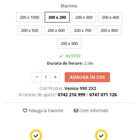
Marime
:
200 x 1000
200 x 200
200 x 300
200 x 400
200 x 500
200 x 600
200 x 700
200 x 800
200 x 900
IN STOC
Durata de livrare:
2 zile
ADAUGA IN COS
Cod Produs:
Venice 990 2X2
Ai nevoie de ajutor?
0742 216 999
/
0747 071 126
Adauga la Favorite
Cere informatii