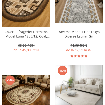
Traversa Model Print Tokyo,
Covor Sufragerie/ Dormitor,
Diverse Latimi, Gri
Model Luna 1835/12, Oval,
Crem/Maro
71,99 RON
68,99 RON
de la 47,99 RON
de la 45,99 RON
-50%
-34%