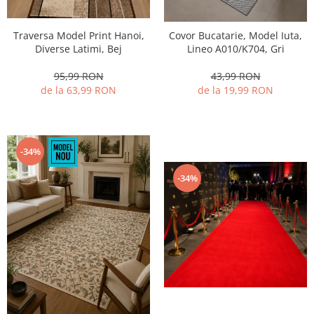
Traversa Model Print Hanoi,
Covor Bucatarie, Model Iuta,
Diverse Latimi, Bej
Lineo A010/K704, Gri
95,99 RON
43,99 RON
de la 63,99 RON
de la 19,99 RON
-34%
-34%