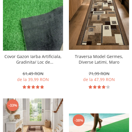
Covor Gazon Iarba Artificiala,
Traversa Model Germes,
Gradinita/ Loc de
Diverse Latimi, Maro
Joaca/Terasa/Curte, Inaltime
fir 7mm, Verde
61,49 RON
71,99 RON
de la 39,99 RON
de la 47,99 RON
-33%
-38%