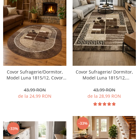
Covor Sufragerie/Dormitor,
Covor Sufragerie/ Dormitor,
Model Luna 1815/12, Covor
Model Luna 1815/12,
Oval, Maro
Dreptunghiular, Maro
43,99 RON
43,99 RON
de la 24,99 RON
de la 28,99 RON
-33%
-33%