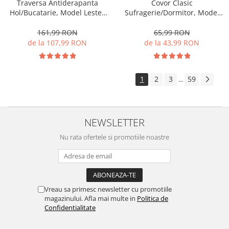
Traversa Antiderapanta
Covor Clasic
Hol/Bucatarie, Model Lester
Sufragerie/Dormitor, Model
Mocha, Maro
Lotos 574/100, Crem/Bej
161,99 RON
65,99 RON
de la 107,99 RON
de la 43,99 RON
1
2
3
59
...
NEWSLETTER
Nu rata ofertele si promotiile noastre
Vreau sa primesc newsletter cu promotiile
magazinului. Afla mai multe in
Politica de
Confidentialitate