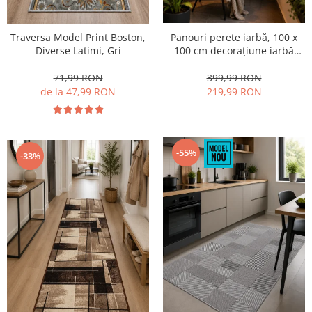
Panouri perete iarbă, 100 x
Traversa Model Print Boston,
100 cm decorațiune iarbă
Diverse Latimi, Gri
artificială cu legători, Model
Bellin B017,
399,99 RON
71,99 RON
Balcon/Gard/Restaurat/Hotel,
219,99 RON
de la 47,99 RON
Exterior/Interior
-55%
-33%