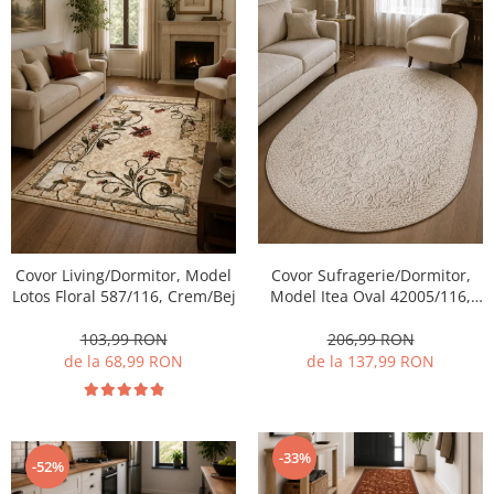
Covor Living/Dormitor, Model
Covor Sufragerie/Dormitor,
Lotos Floral 587/116, Crem/Bej
Model Itea Oval 42005/116,
Bej
103,99 RON
206,99 RON
de la 68,99 RON
de la 137,99 RON
-33%
-52%