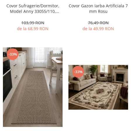
Covor Gazon Iarba Artificiala 7
Covor Sufragerie/Dormitor,
mm Rosu
Model Anny 33055/110,
Crem/Bej
76,49 RON
103,99 RON
de la 49,99 RON
de la 68,99 RON
-33%
-33%