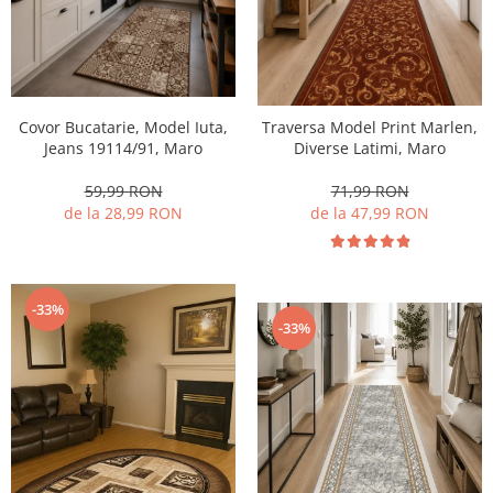
Covor Bucatarie, Model Iuta,
Traversa Model Print Marlen,
Jeans 19114/91, Maro
Diverse Latimi, Maro
59,99 RON
71,99 RON
de la 28,99 RON
de la 47,99 RON
-33%
-33%