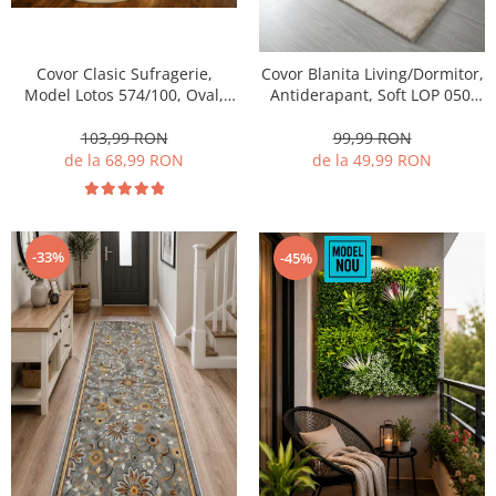
Covor Clasic Sufragerie,
Covor Blanita Living/Dormitor,
Model Lotos 574/100, Oval,
Antiderapant, Soft LOP 050,
Crem
Crem
103,99 RON
99,99 RON
de la 68,99 RON
de la 49,99 RON
-33%
-45%