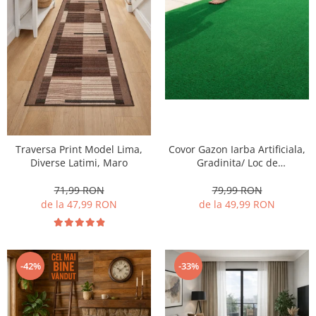
Traversa Print Model Lima,
Covor Gazon Iarba Artificiala,
Diverse Latimi, Maro
Gradinita/ Loc de
Joaca/Terasa/Curte, Model
Linda Inaltime fir 10 mm,
71,99 RON
79,99 RON
Verde
de la 47,99 RON
de la 49,99 RON
-42%
-33%