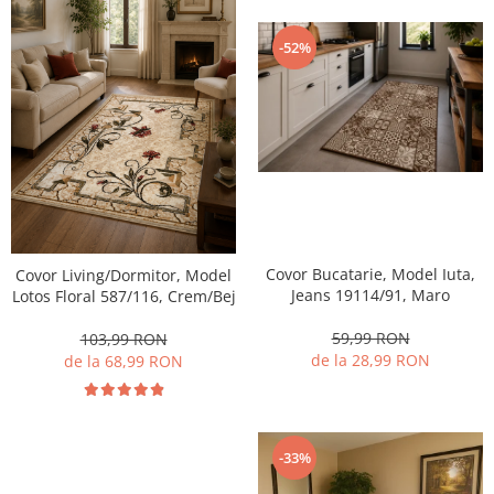
-52%
Covor Bucatarie, Model Iuta,
Covor Living/Dormitor, Model
Jeans 19114/91, Maro
Lotos Floral 587/116, Crem/Bej
59,99 RON
103,99 RON
de la 28,99 RON
de la 68,99 RON
-33%