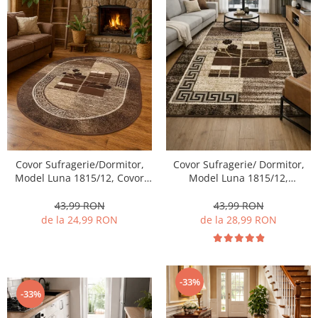
Covor Sufragerie/Dormitor,
Covor Sufragerie/ Dormitor,
Model Luna 1815/12, Covor
Model Luna 1815/12,
Oval, Maro
Dreptunghiular, Maro
43,99 RON
43,99 RON
de la 24,99 RON
de la 28,99 RON
-33%
-33%