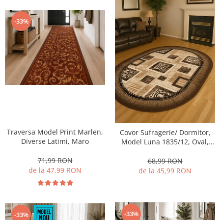
-33%
Traversa Model Print Marlen,
Covor Sufragerie/ Dormitor,
Diverse Latimi, Maro
Model Luna 1835/12, Oval,
Crem/Maro
71,99 RON
68,99 RON
de la 47,99 RON
de la 45,99 RON
-33%
-33%