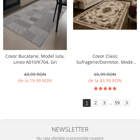
Covor Bucatarie, Model Iuta,
Covor Clasic
Lineo A010/K704, Gri
Sufragerie/Dormitor, Model
Lotos 574/100, Crem/Bej
43,99 RON
65,99 RON
de la 19,99 RON
de la 43,99 RON
1
2
3
59
...
NEWSLETTER
Nu rata ofertele si promotiile noastre