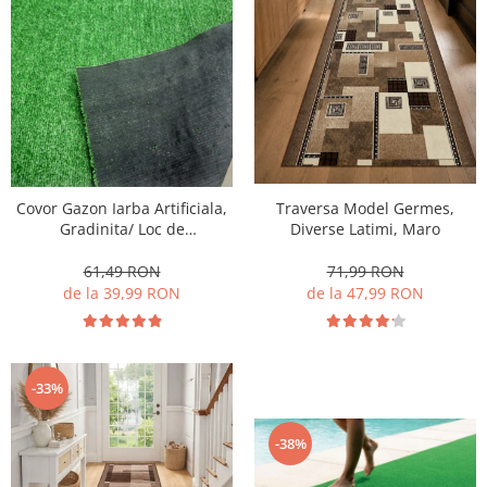
Covor Gazon Iarba Artificiala,
Traversa Model Germes,
Gradinita/ Loc de
Diverse Latimi, Maro
Joaca/Terasa/Curte, Inaltime
fir 7mm, Verde
61,49 RON
71,99 RON
de la 39,99 RON
de la 47,99 RON
-33%
-38%