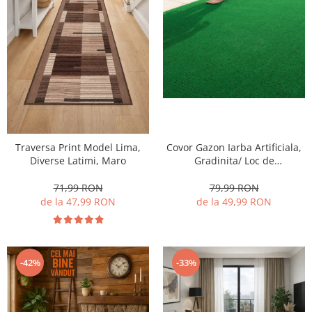
Traversa Print Model Lima,
Covor Gazon Iarba Artificiala,
Diverse Latimi, Maro
Gradinita/ Loc de
Joaca/Terasa/Curte, Model
Linda Inaltime fir 10 mm,
71,99 RON
79,99 RON
Verde
de la 47,99 RON
de la 49,99 RON
-42%
-33%