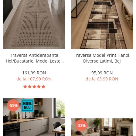
Traversa Antiderapanta
Traversa Model Print Hanoi,
Hol/Bucatarie, Model Lester
Diverse Latimi, Bej
Mocha, Maro
161,99 RON
95,99 RON
de la 107,99 RON
de la 63,99 RON
-55%
-33%