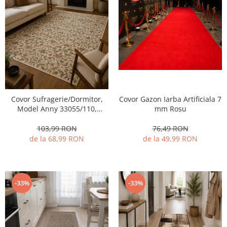
Covor Gazon Iarba Artificiala 7
Covor Sufragerie/Dormitor,
mm Rosu
Model Anny 33055/110,
Crem/Bej
76,49 RON
103,99 RON
de la 49,99 RON
de la 68,99 RON
-33%
-33%