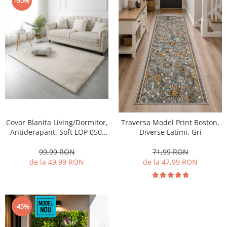
-50%
Covor Blanita Living/Dormitor,
Traversa Model Print Boston,
Antiderapant, Soft LOP 050,
Diverse Latimi, Gri
Crem
99,99 RON
71,99 RON
de la 49,99 RON
de la 47,99 RON
-45%