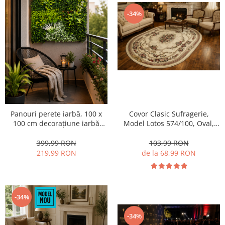
-34%
Panouri perete iarbă, 100 x
Covor Clasic Sufragerie,
100 cm decorațiune iarbă
Model Lotos 574/100, Oval,
artificială cu legători, Model
Crem
Bellin B017,
399,99 RON
103,99 RON
Balcon/Gard/Restaurat/Hotel,
219,99 RON
de la 68,99 RON
Exterior/Interior
-34%
-34%