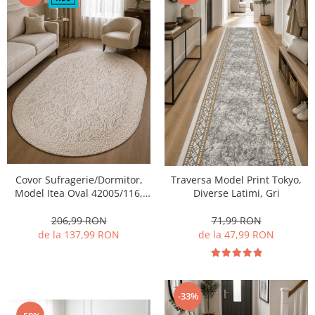
Covor Sufragerie/Dormitor,
Traversa Model Print Tokyo,
Model Itea Oval 42005/116,
Diverse Latimi, Gri
Bej
206,99 RON
71,99 RON
de la 137,99 RON
de la 47,99 RON
-33%