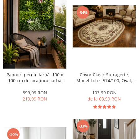
-34%
Panouri perete iarbă, 100 x
Covor Clasic Sufragerie,
100 cm decorațiune iarbă
Model Lotos 574/100, Oval,
artificială cu legători, Model
Crem
Bellin B017,
399,99 RON
103,99 RON
Balcon/Gard/Restaurat/Hotel,
219,99 RON
de la 68,99 RON
Exterior/Interior
-33%
-50%