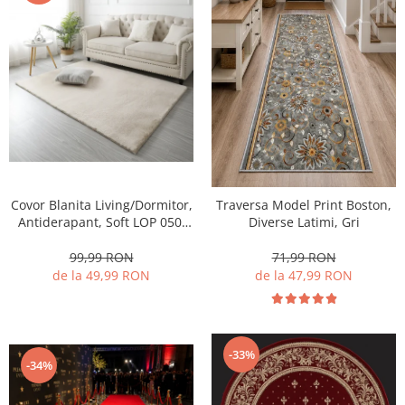
Covor Blanita Living/Dormitor,
Traversa Model Print Boston,
Antiderapant, Soft LOP 050,
Diverse Latimi, Gri
Crem
99,99 RON
71,99 RON
de la 49,99 RON
de la 47,99 RON
-33%
-34%