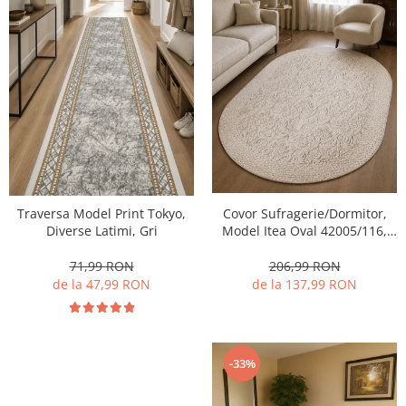
Traversa Model Print Tokyo,
Covor Sufragerie/Dormitor,
Diverse Latimi, Gri
Model Itea Oval 42005/116,
Bej
71,99 RON
206,99 RON
de la 47,99 RON
de la 137,99 RON
-33%