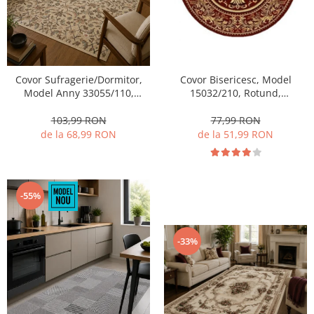
Covor Sufragerie/Dormitor,
Covor Bisericesc, Model
Model Anny 33055/110,
15032/210, Rotund,
Crem/Bej
Rosu/Grena
103,99 RON
77,99 RON
de la 68,99 RON
de la 51,99 RON
-55%
-33%