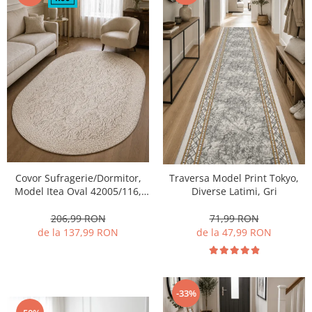
Covor Sufragerie/Dormitor,
Traversa Model Print Tokyo,
Model Itea Oval 42005/116,
Diverse Latimi, Gri
Bej
206,99 RON
71,99 RON
de la 137,99 RON
de la 47,99 RON
-33%