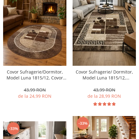
Covor Sufragerie/Dormitor,
Covor Sufragerie/ Dormitor,
Model Luna 1815/12, Covor
Model Luna 1815/12,
Oval, Maro
Dreptunghiular, Maro
43,99 RON
43,99 RON
de la 24,99 RON
de la 28,99 RON
-33%
-33%