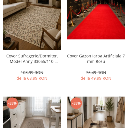
Covor Gazon Iarba Artificiala 7
Covor Sufragerie/Dormitor,
mm Rosu
Model Anny 33055/110,
Crem/Bej
76,49 RON
103,99 RON
de la 49,99 RON
de la 68,99 RON
-33%
-33%