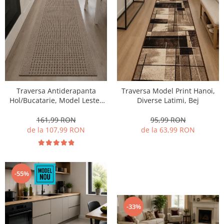
Traversa Antiderapanta
Traversa Model Print Hanoi,
Hol/Bucatarie, Model Lester
Diverse Latimi, Bej
Mocha, Maro
161,99 RON
95,99 RON
de la 107,99 RON
de la 63,99 RON
-55%
-33%