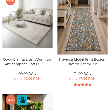
-50%
Covor Blanita Living/Dormitor,
Traversa Model Print Boston,
Antiderapant, Soft LOP 050,
Diverse Latimi, Gri
Crem
99,99 RON
71,99 RON
de la 49,99 RON
de la 47,99 RON
-45%