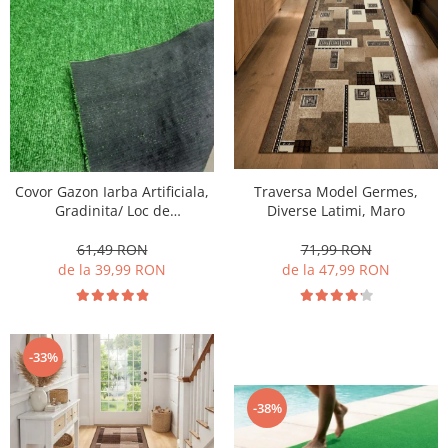
Covor Gazon Iarba Artificiala,
Traversa Model Germes,
Gradinita/ Loc de
Diverse Latimi, Maro
Joaca/Terasa/Curte, Inaltime
fir 7mm, Verde
61,49 RON
71,99 RON
de la 39,99 RON
de la 47,99 RON
-33%
-38%