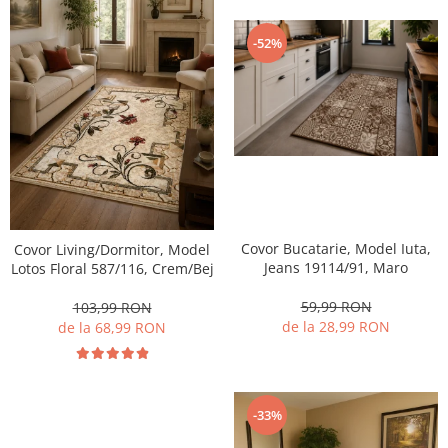
-52%
Covor Bucatarie, Model Iuta,
Covor Living/Dormitor, Model
Jeans 19114/91, Maro
Lotos Floral 587/116, Crem/Bej
59,99 RON
103,99 RON
de la 28,99 RON
de la 68,99 RON
-33%