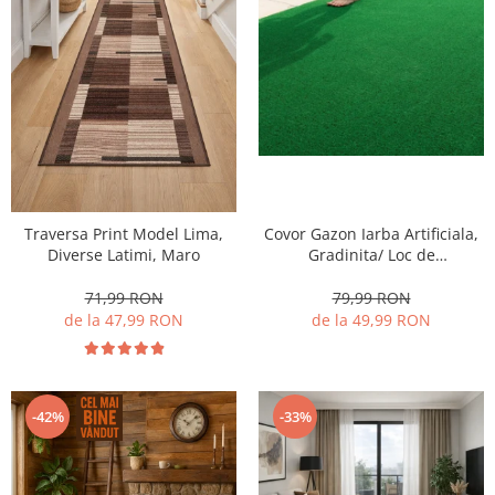
Traversa Print Model Lima,
Covor Gazon Iarba Artificiala,
Diverse Latimi, Maro
Gradinita/ Loc de
Joaca/Terasa/Curte, Model
Linda Inaltime fir 10 mm,
71,99 RON
79,99 RON
Verde
de la 47,99 RON
de la 49,99 RON
-42%
-33%