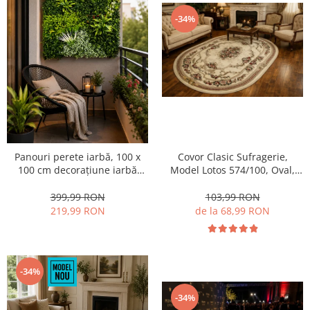
-34%
Panouri perete iarbă, 100 x
Covor Clasic Sufragerie,
100 cm decorațiune iarbă
Model Lotos 574/100, Oval,
artificială cu legători, Model
Crem
Bellin B017,
399,99 RON
103,99 RON
Balcon/Gard/Restaurat/Hotel,
219,99 RON
de la 68,99 RON
Exterior/Interior
-34%
-34%