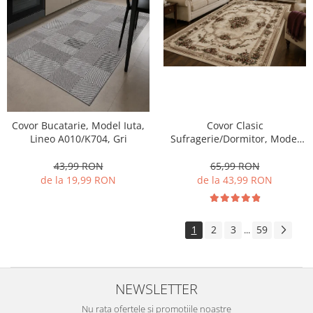
Covor Bucatarie, Model Iuta,
Covor Clasic
Lineo A010/K704, Gri
Sufragerie/Dormitor, Model
Lotos 574/100, Crem/Bej
43,99 RON
65,99 RON
de la 19,99 RON
de la 43,99 RON
1
2
3
59
...
NEWSLETTER
Nu rata ofertele si promotiile noastre