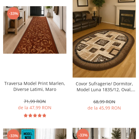
-33%
Traversa Model Print Marlen,
Covor Sufragerie/ Dormitor,
Diverse Latimi, Maro
Model Luna 1835/12, Oval,
Crem/Maro
71,99 RON
68,99 RON
de la 47,99 RON
de la 45,99 RON
-33%
-33%