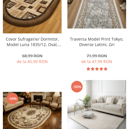
Traversa Model Print Tokyo,
Covor Sufragerie/ Dormitor,
Diverse Latimi, Gri
Model Luna 1835/12, Oval,
Crem/Maro
71,99 RON
68,99 RON
de la 47,99 RON
de la 45,99 RON
-50%
-34%