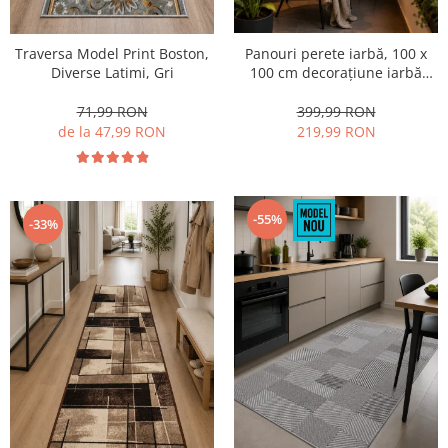
Panouri perete iarbă, 100 x
Traversa Model Print Boston,
100 cm decorațiune iarbă
Diverse Latimi, Gri
artificială cu legători, Model
Bellin B017,
399,99 RON
71,99 RON
Balcon/Gard/Restaurat/Hotel,
219,99 RON
de la 47,99 RON
Exterior/Interior
-55%
-33%