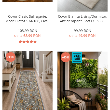
Covor Clasic Sufragerie,
Covor Blanita Living/Dormitor,
Model Lotos 574/100, Oval,
Antiderapant, Soft LOP 050,
Crem
Crem
103,99 RON
99,99 RON
de la 68,99 RON
de la 49,99 RON
-33%
-45%