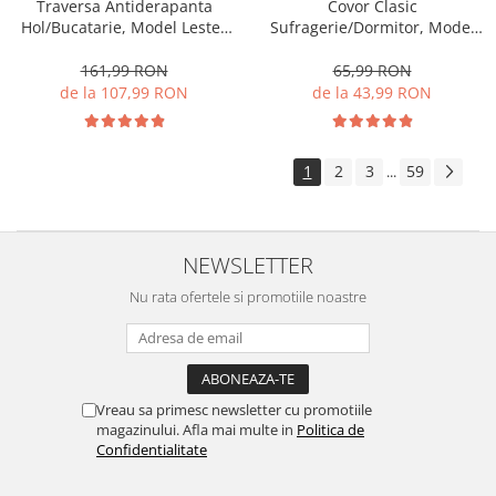
Traversa Antiderapanta
Covor Clasic
Hol/Bucatarie, Model Lester
Sufragerie/Dormitor, Model
Mocha, Maro
Lotos 574/100, Crem/Bej
161,99 RON
65,99 RON
de la 107,99 RON
de la 43,99 RON
1
2
3
59
...
NEWSLETTER
Nu rata ofertele si promotiile noastre
Vreau sa primesc newsletter cu promotiile
magazinului. Afla mai multe in
Politica de
Confidentialitate