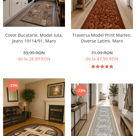
Covor Bucatarie, Model Iuta,
Traversa Model Print Marlen,
Jeans 19114/91, Maro
Diverse Latimi, Maro
59,99 RON
71,99 RON
de la 28,99 RON
de la 47,99 RON
-33%
-33%