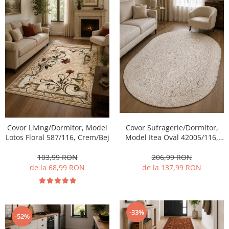
Covor Living/Dormitor, Model
Covor Sufragerie/Dormitor,
Lotos Floral 587/116, Crem/Bej
Model Itea Oval 42005/116,
Bej
103,99 RON
206,99 RON
de la 68,99 RON
de la 137,99 RON
-33%
-52%