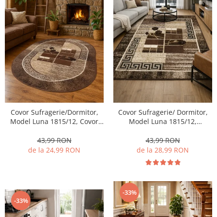
Covor Sufragerie/Dormitor,
Covor Sufragerie/ Dormitor,
Model Luna 1815/12, Covor
Model Luna 1815/12,
Oval, Maro
Dreptunghiular, Maro
43,99 RON
43,99 RON
de la 24,99 RON
de la 28,99 RON
-33%
-33%