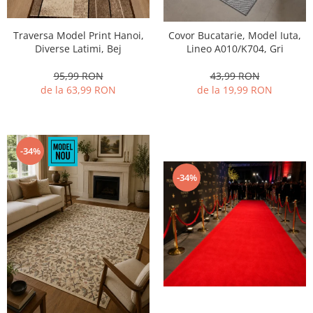
Traversa Model Print Hanoi,
Covor Bucatarie, Model Iuta,
Diverse Latimi, Bej
Lineo A010/K704, Gri
95,99 RON
43,99 RON
de la 63,99 RON
de la 19,99 RON
-34%
-34%