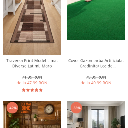
Traversa Print Model Lima,
Covor Gazon Iarba Artificiala,
Diverse Latimi, Maro
Gradinita/ Loc de
Joaca/Terasa/Curte, Model
Linda Inaltime fir 10 mm,
71,99 RON
79,99 RON
Verde
de la 47,99 RON
de la 49,99 RON
-42%
-33%