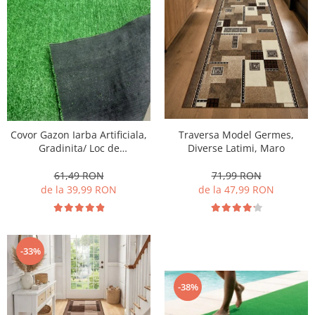
Covor Gazon Iarba Artificiala,
Traversa Model Germes,
Gradinita/ Loc de
Diverse Latimi, Maro
Joaca/Terasa/Curte, Inaltime
fir 7mm, Verde
61,49 RON
71,99 RON
de la 39,99 RON
de la 47,99 RON
-33%
-38%