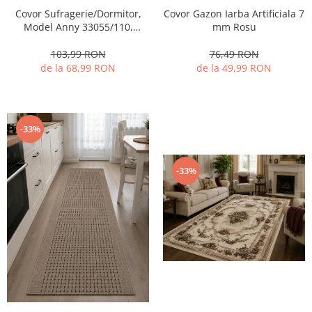
Covor Gazon Iarba Artificiala 7
Covor Sufragerie/Dormitor,
mm Rosu
Model Anny 33055/110,
Crem/Bej
76,49 RON
103,99 RON
de la 49,99 RON
de la 68,99 RON
-33%
-33%