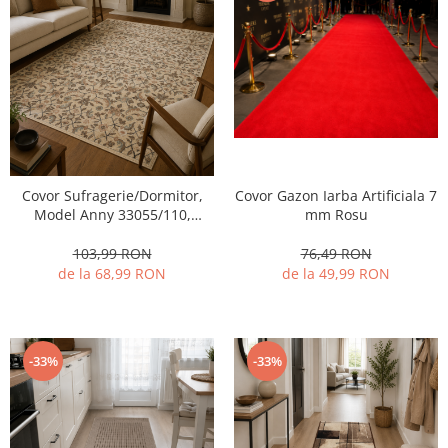
Covor Gazon Iarba Artificiala 7
Covor Sufragerie/Dormitor,
mm Rosu
Model Anny 33055/110,
Crem/Bej
76,49 RON
103,99 RON
de la 49,99 RON
de la 68,99 RON
-33%
-33%