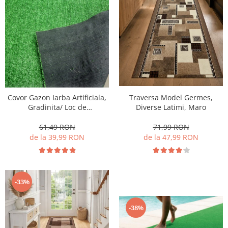
Covor Gazon Iarba Artificiala,
Traversa Model Germes,
Gradinita/ Loc de
Diverse Latimi, Maro
Joaca/Terasa/Curte, Inaltime
fir 7mm, Verde
61,49 RON
71,99 RON
de la 39,99 RON
de la 47,99 RON
-33%
-38%