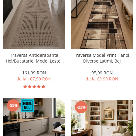
Traversa Antiderapanta
Traversa Model Print Hanoi,
Hol/Bucatarie, Model Lester
Diverse Latimi, Bej
Mocha, Maro
161,99 RON
95,99 RON
de la 107,99 RON
de la 63,99 RON
-55%
-33%