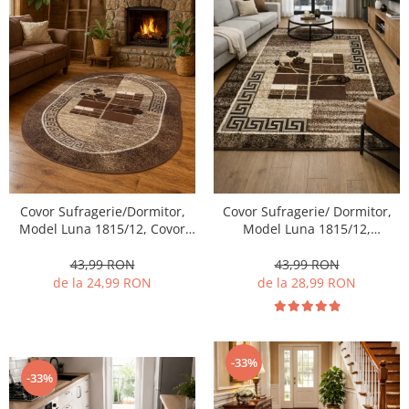
Covor Sufragerie/Dormitor,
Covor Sufragerie/ Dormitor,
Model Luna 1815/12, Covor
Model Luna 1815/12,
Oval, Maro
Dreptunghiular, Maro
43,99 RON
43,99 RON
de la 24,99 RON
de la 28,99 RON
-33%
-33%