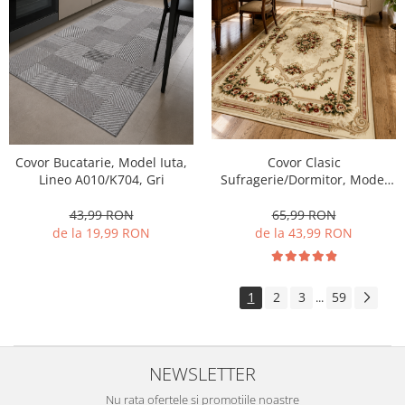
Covor Bucatarie, Model Iuta,
Covor Clasic
Lineo A010/K704, Gri
Sufragerie/Dormitor, Model
Lotos 574/100, Crem/Bej
43,99 RON
65,99 RON
de la 19,99 RON
de la 43,99 RON
1
2
3
59
...
NEWSLETTER
Nu rata ofertele si promotiile noastre