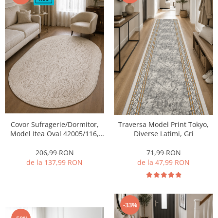
Covor Sufragerie/Dormitor,
Traversa Model Print Tokyo,
Model Itea Oval 42005/116,
Diverse Latimi, Gri
Bej
206,99 RON
71,99 RON
de la 137,99 RON
de la 47,99 RON
-33%