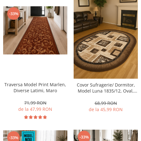
-33%
Traversa Model Print Marlen,
Covor Sufragerie/ Dormitor,
Diverse Latimi, Maro
Model Luna 1835/12, Oval,
Crem/Maro
71,99 RON
68,99 RON
de la 47,99 RON
de la 45,99 RON
-33%
-33%