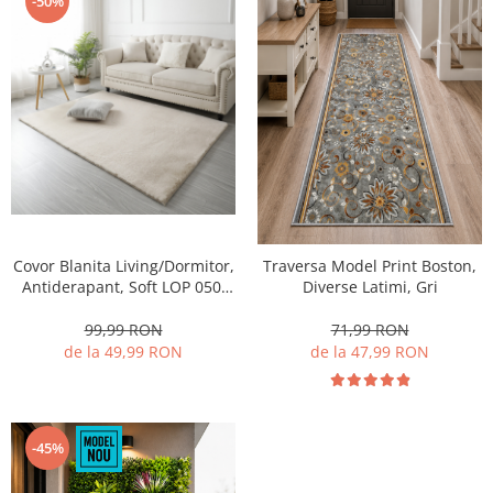
-50%
Covor Blanita Living/Dormitor,
Traversa Model Print Boston,
Antiderapant, Soft LOP 050,
Diverse Latimi, Gri
Crem
99,99 RON
71,99 RON
de la 49,99 RON
de la 47,99 RON
-45%