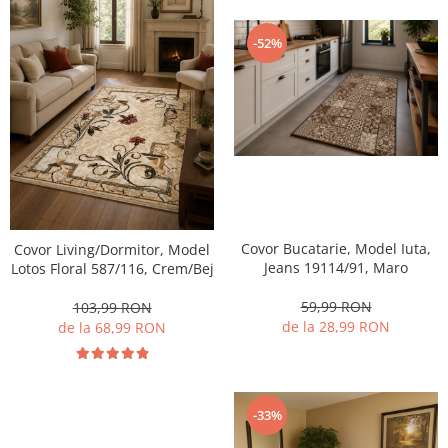
-52%
Covor Bucatarie, Model Iuta,
Covor Living/Dormitor, Model
Jeans 19114/91, Maro
Lotos Floral 587/116, Crem/Bej
59,99 RON
103,99 RON
de la 28,99 RON
de la 68,99 RON
-33%