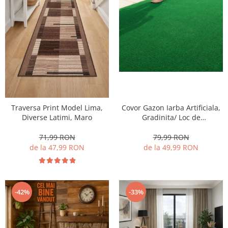
Traversa Print Model Lima,
Covor Gazon Iarba Artificiala,
Diverse Latimi, Maro
Gradinita/ Loc de
Joaca/Terasa/Curte, Model
Linda Inaltime fir 10 mm,
71,99 RON
79,99 RON
Verde
de la 47,99 RON
de la 49,99 RON
-42%
-33%