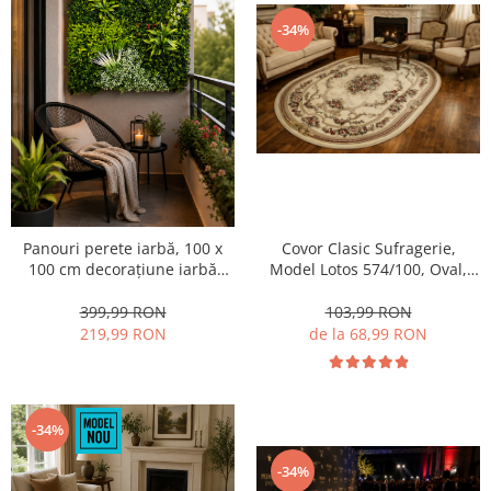
-34%
Panouri perete iarbă, 100 x
Covor Clasic Sufragerie,
100 cm decorațiune iarbă
Model Lotos 574/100, Oval,
artificială cu legători, Model
Crem
Bellin B017,
399,99 RON
103,99 RON
Balcon/Gard/Restaurat/Hotel,
219,99 RON
de la 68,99 RON
Exterior/Interior
-34%
-34%