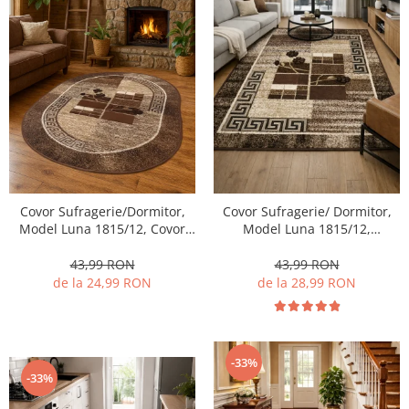
Covor Sufragerie/Dormitor,
Covor Sufragerie/ Dormitor,
Model Luna 1815/12, Covor
Model Luna 1815/12,
Oval, Maro
Dreptunghiular, Maro
43,99 RON
43,99 RON
de la 24,99 RON
de la 28,99 RON
-33%
-33%