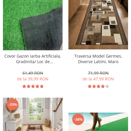
Covor Gazon Iarba Artificiala,
Traversa Model Germes,
Gradinita/ Loc de
Diverse Latimi, Maro
Joaca/Terasa/Curte, Inaltime
fir 7mm, Verde
61,49 RON
71,99 RON
de la 39,99 RON
de la 47,99 RON
-33%
-38%