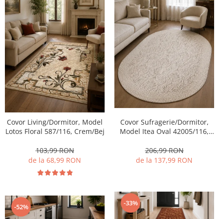
Covor Living/Dormitor, Model
Covor Sufragerie/Dormitor,
Lotos Floral 587/116, Crem/Bej
Model Itea Oval 42005/116,
Bej
103,99 RON
206,99 RON
de la 68,99 RON
de la 137,99 RON
-33%
-52%