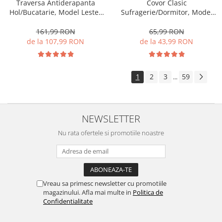
Traversa Antiderapanta
Covor Clasic
Hol/Bucatarie, Model Lester
Sufragerie/Dormitor, Model
Mocha, Maro
Lotos 574/100, Crem/Bej
161,99 RON
65,99 RON
de la 107,99 RON
de la 43,99 RON
1
2
3
59
...
NEWSLETTER
Nu rata ofertele si promotiile noastre
Vreau sa primesc newsletter cu promotiile
magazinului. Afla mai multe in
Politica de
Confidentialitate