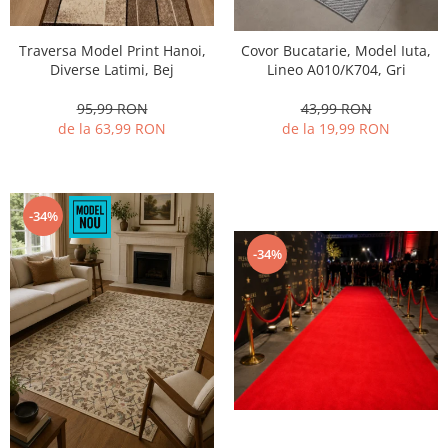
Traversa Model Print Hanoi,
Covor Bucatarie, Model Iuta,
Diverse Latimi, Bej
Lineo A010/K704, Gri
95,99 RON
43,99 RON
de la 63,99 RON
de la 19,99 RON
-34%
-34%