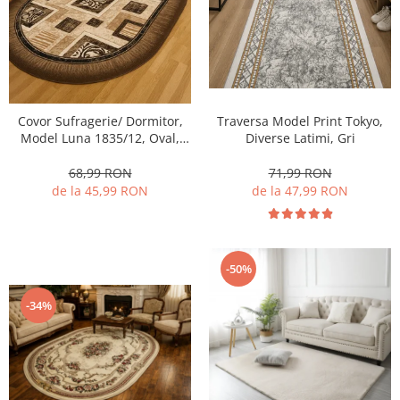
Traversa Model Print Tokyo,
Covor Sufragerie/ Dormitor,
Diverse Latimi, Gri
Model Luna 1835/12, Oval,
Crem/Maro
71,99 RON
68,99 RON
de la 47,99 RON
de la 45,99 RON
-50%
-34%