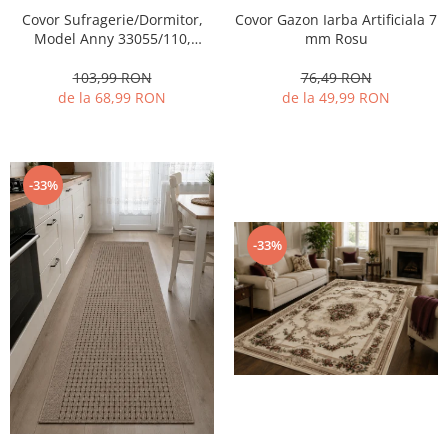
Covor Gazon Iarba Artificiala 7
Covor Sufragerie/Dormitor,
mm Rosu
Model Anny 33055/110,
Crem/Bej
76,49 RON
103,99 RON
de la 49,99 RON
de la 68,99 RON
-33%
-33%