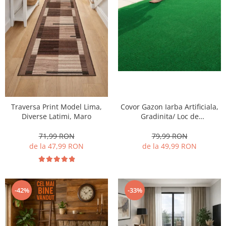
Traversa Print Model Lima,
Covor Gazon Iarba Artificiala,
Diverse Latimi, Maro
Gradinita/ Loc de
Joaca/Terasa/Curte, Model
Linda Inaltime fir 10 mm,
71,99 RON
79,99 RON
Verde
de la 47,99 RON
de la 49,99 RON
-42%
-33%