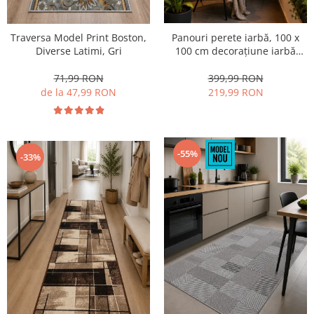
Panouri perete iarbă, 100 x
Traversa Model Print Boston,
100 cm decorațiune iarbă
Diverse Latimi, Gri
artificială cu legători, Model
Bellin B017,
399,99 RON
71,99 RON
Balcon/Gard/Restaurat/Hotel,
219,99 RON
de la 47,99 RON
Exterior/Interior
-55%
-33%