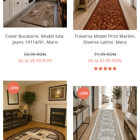
Covor Bucatarie, Model Iuta,
Traversa Model Print Marlen,
Jeans 19114/91, Maro
Diverse Latimi, Maro
59,99 RON
71,99 RON
de la 28,99 RON
de la 47,99 RON
-33%
-33%