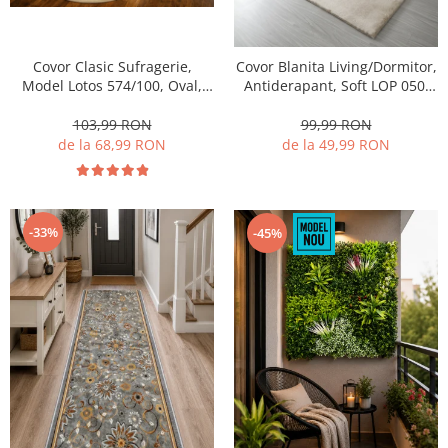
Covor Clasic Sufragerie,
Covor Blanita Living/Dormitor,
Model Lotos 574/100, Oval,
Antiderapant, Soft LOP 050,
Crem
Crem
103,99 RON
99,99 RON
de la 68,99 RON
de la 49,99 RON
-33%
-45%