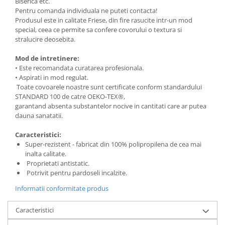
Biserica etc.
Pentru comanda individuala ne puteti contacta!
Produsul este in calitate Friese, din fire rasucite intr-un mod
special, ceea ce permite sa confere covorului o textura si
stralucire deosebita.
Mod de intretinere:
• Este recomandata curatarea profesionala.
• Aspirati in mod regulat.
Toate covoarele noastre sunt certificate conform standardului
STANDARD 100 de catre OEKO-TEX®,
garantand absenta substantelor nocive in cantitati care ar putea
dauna sanatatii.
Caracteristici:
Super-rezistent - fabricat din 100% polipropilena de cea mai
inalta calitate.
Proprietati antistatic.
Potrivit pentru pardoseli incalzite.
Informatii conformitate produs
Caracteristici