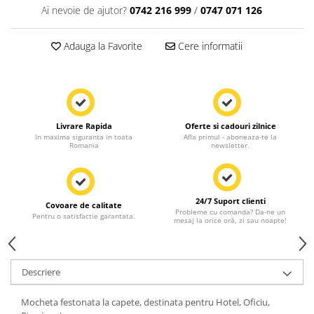
Ai nevoie de ajutor?
0742 216 999
/
0747 071 126
Adauga la Favorite
Cere informatii
Livrare Rapida
Oferte si cadouri zilnice
In maxima siguranta in toata
Afla primul - aboneaza-te la
Romania
newsletter.
24/7 Suport clienti
Covoare de calitate
Probleme cu comanda? Da-ne un
Pentru o satisfactie garantata.
mesaj la orice oră, zi sau noapte!
Descriere
Mocheta festonata la capete, destinata pentru Hotel, Oficiu,