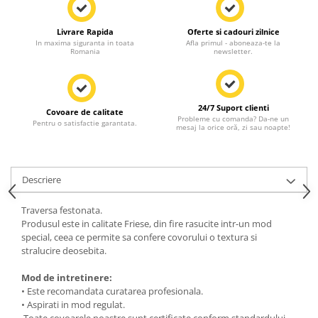
Livrare Rapida
Oferte si cadouri zilnice
In maxima siguranta in toata
Afla primul - aboneaza-te la
Romania
newsletter.
24/7 Suport clienti
Covoare de calitate
Probleme cu comanda? Da-ne un
Pentru o satisfactie garantata.
mesaj la orice oră, zi sau noapte!
Descriere
Traversa festonata.
Produsul este in calitate Friese, din fire rasucite intr-un mod
special, ceea ce permite sa confere covorului o textura si
stralucire deosebita.
Mod de intretinere:
• Este recomandata curatarea profesionala.
• Aspirati in mod regulat.