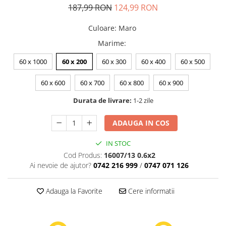
187,99 RON
124,99 RON
Culoare
:
Maro
Marime
:
60 x 1000
60 x 200
60 x 300
60 x 400
60 x 500
60 x 600
60 x 700
60 x 800
60 x 900
Durata de livrare:
1-2 zile
ADAUGA IN COS
IN STOC
Cod Produs:
16007/13 0.6x2
Ai nevoie de ajutor?
0742 216 999
/
0747 071 126
Adauga la Favorite
Cere informatii