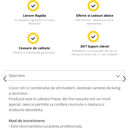
Livrare Rapida
Oferte si cadouri zilnice
In maxima siguranta in toata
Afla primul - aboneaza-te la
Romania
newsletter.
24/7 Suport clienti
Covoare de calitate
Probleme cu comanda? Da-ne un
Pentru o satisfactie garantata.
mesaj la orice oră, zi sau noapte!
Descriere
Covor intr-o combinatie de stil modern, destinat camerei de living
si dormitor.
Produsul este in calitate Friese, din fire rasucite intr-un mod
special, ceea ce permite sa confere covorului o textura si
stralucire deosebita.
Mod de intretinere:
• Este recomandata curatarea profesionala.