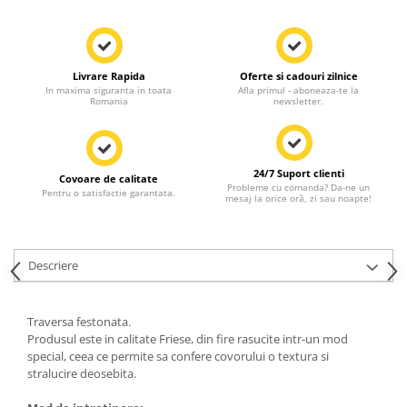
Livrare Rapida
Oferte si cadouri zilnice
In maxima siguranta in toata
Afla primul - aboneaza-te la
Romania
newsletter.
24/7 Suport clienti
Covoare de calitate
Probleme cu comanda? Da-ne un
Pentru o satisfactie garantata.
mesaj la orice oră, zi sau noapte!
Descriere
Traversa festonata.
Produsul este in calitate Friese, din fire rasucite intr-un mod
special, ceea ce permite sa confere covorului o textura si
stralucire deosebita.