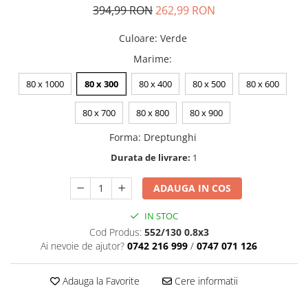
394,99 RON
262,99 RON
Culoare
:
Verde
Marime
:
80 x 1000
80 x 300
80 x 400
80 x 500
80 x 600
80 x 700
80 x 800
80 x 900
Forma
:
Dreptunghi
Durata de livrare:
1
ADAUGA IN COS
IN STOC
Cod Produs:
552/130 0.8x3
Ai nevoie de ajutor?
0742 216 999
/
0747 071 126
Adauga la Favorite
Cere informatii