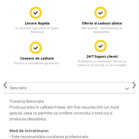
Livrare Rapida
Oferte si cadouri zilnice
In maxima siguranta in toata
Afla primul - aboneaza-te la
Romania
newsletter.
24/7 Suport clienti
Covoare de calitate
Probleme cu comanda? Da-ne un
Pentru o satisfactie garantata.
mesaj la orice oră, zi sau noapte!
Descriere
Traversa festonata.
Produsul este in calitate Friese, din fire rasucite intr-un mod
special, ceea ce permite sa confere covorului o textura si
stralucire deosebita.
Mod de intretinere:
• Este recomandata curatarea profesionala.