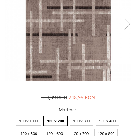
373,99 RON
248,99 RON
Marime
:
120 x 1000
120 x 200
120 x 300
120 x 400
120 x 500
120 x 600
120 x 700
120 x 800