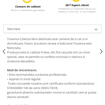
24/7 Suport clienti
Covoare de calitate
Probleme cu comanda? Da-ne un
Pentru o satisfactie garantata.
mesaj la orice oră, zi sau noapte!
Descriere
Traversa Colectia Mira destinata atat camerei de zi cat si in
dormitoare, holuri, bucatarii, terase si balcoane.Traversa este
festonata.
Produsul este in calitate Friese, din fire rasucite intr-un mod
special, ceea ce permite sa confere covorului o textura si
stralucire deosebita.
Mod de intretinere:
• Este recomandata curatarea profesionala.
• Aspirati in mod regulat.
Toate covoarele noastre sunt certificate conform standardului
STANDARD 100 de catre OEKO-TEX®,
garantand absenta substantelor nocive in cantitati care ar putea
dauna sanatatii.