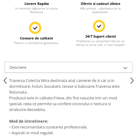
Livrare Rapida
Oferte si cadouri zilnice
In maxima siguranta in toata
Afla primul - aboneaza-te la
Romania
newsletter.
24/7 Suport clienti
Covoare de calitate
Probleme cu comanda? Da-ne un
Pentru o satisfactie garantata.
mesaj la orice oră, zi sau noapte!
Descriere
Traversa Colectia Mira destinata atat camerei de zi cat si in
dormitoare, holuri, bucatarii, terase si balcoane.Traversa este
festonata.
Produsul este in calitate Friese, din fire rasucite intr-un mod
special, ceea ce permite sa confere covorului o textura si
stralucire deosebita.
Mod de intretinere:
• Este recomandata curatarea profesionala.
• Aspirati in mod regulat.