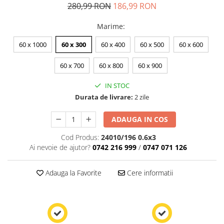
280,99 RON
186,99 RON
Marime
:
60 x 1000
60 x 300
60 x 400
60 x 500
60 x 600
60 x 700
60 x 800
60 x 900
IN STOC
Durata de livrare:
2 zile
ADAUGA IN COS
Cod Produs:
24010/196 0.6x3
Ai nevoie de ajutor?
0742 216 999
/
0747 071 126
Adauga la Favorite
Cere informatii