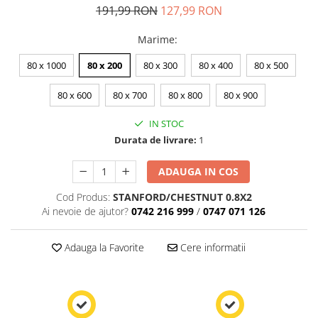
191,99 RON
127,99 RON
Marime
:
80 x 1000
80 x 200
80 x 300
80 x 400
80 x 500
80 x 600
80 x 700
80 x 800
80 x 900
IN STOC
Durata de livrare:
1
ADAUGA IN COS
Cod Produs:
STANFORD/CHESTNUT 0.8X2
Ai nevoie de ajutor?
0742 216 999
/
0747 071 126
Adauga la Favorite
Cere informatii