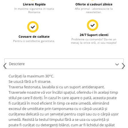
Livrare Rapida
Oferte si cadouri zilnice
In maxima siguranta in toata
Afla primul - aboneaza-te la
Romania
newsletter.
24/7 Suport clienti
Covoare de calitate
Probleme cu comanda? Da-ne un
Pentru o satisfactie garantata.
mesaj la orice oră, zi sau noapte!
Descriere
Curățați la maximum 30°C.
Se usucă fără a fi stoarse.
Traversa festonata, lavabila si cu un suport antiderapant.
Traversele noastre vă vor încălzi spațiul, oferindu-i în același timp
stilul pe care îl doriți. În cazul în care apare o pată, aceasta poate
fi curățată în mod eficient în timp ce este umedă, eliminând
excesul de umiditate prin tamponarea cu o cârpă uscată și
curățarea delicată cu un șervețel pentru copii sau cu o cârpă ușor
umedă. Rezistă la testul timpului fără a se uza cu ușurință și
poate fi curățat cu detergenți blânzi, cum ar fi lichidul de spălat