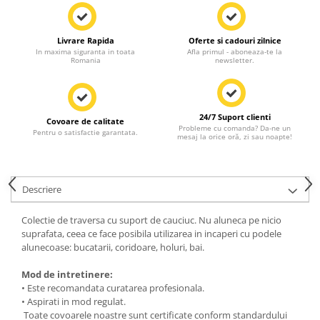
Livrare Rapida
Oferte si cadouri zilnice
In maxima siguranta in toata
Afla primul - aboneaza-te la
Romania
newsletter.
24/7 Suport clienti
Covoare de calitate
Probleme cu comanda? Da-ne un
Pentru o satisfactie garantata.
mesaj la orice oră, zi sau noapte!
Descriere
Colectie de traversa cu suport de cauciuc. Nu aluneca pe nicio
suprafata, ceea ce face posibila utilizarea in incaperi cu podele
alunecoase: bucatarii, coridoare, holuri, bai.
Mod de intretinere:
• Este recomandata curatarea profesionala.
• Aspirati in mod regulat.
Toate covoarele noastre sunt certificate conform standardului