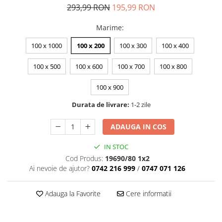
293,99 RON
195,99 RON
Marime
:
100 x 1000
100 x 200
100 x 300
100 x 400
100 x 500
100 x 600
100 x 700
100 x 800
100 x 900
Durata de livrare:
1-2 zile
ADAUGA IN COS
IN STOC
Cod Produs:
19690/80 1x2
Ai nevoie de ajutor?
0742 216 999
/
0747 071 126
Adauga la Favorite
Cere informatii