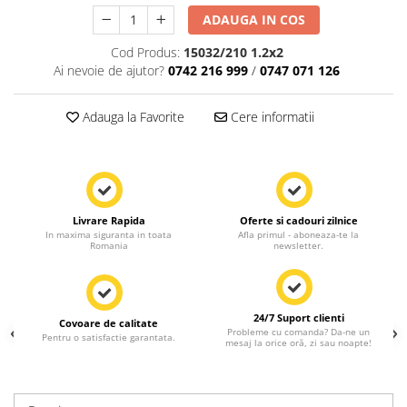
ADAUGA IN COS
Cod Produs:
15032/210 1.2x2
Ai nevoie de ajutor?
0742 216 999
/
0747 071 126
Adauga la Favorite
Cere informatii
Livrare Rapida
Oferte si cadouri zilnice
In maxima siguranta in toata
Afla primul - aboneaza-te la
Romania
newsletter.
24/7 Suport clienti
Covoare de calitate
Probleme cu comanda? Da-ne un
Pentru o satisfactie garantata.
mesaj la orice oră, zi sau noapte!