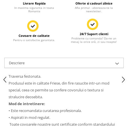
Livrare Rapida
Oferte si cadouri zilnice
In maxima siguranta in toata
Afla primul - aboneaza-te la
Romania
newsletter.
24/7 Suport clienti
Covoare de calitate
Probleme cu comanda? Da-ne un
Pentru o satisfactie garantata.
mesaj la orice oră, zi sau noapte!
Descriere
Traversa festonata.
Produsul este in calitate Friese, din fire rasucite intr-un mod
special, ceea ce permite sa confere covorului o textura si
stralucire deosebita.
Mod de intretinere:
• Este recomandata curatarea profesionala.
• Aspirati in mod regulat.
Toate covoarele noastre sunt certificate conform standardului