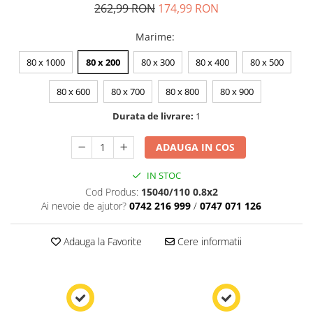
262,99 RON
174,99 RON
Marime
:
80 x 1000
80 x 200
80 x 300
80 x 400
80 x 500
80 x 600
80 x 700
80 x 800
80 x 900
Durata de livrare:
1
ADAUGA IN COS
IN STOC
Cod Produs:
15040/110 0.8x2
Ai nevoie de ajutor?
0742 216 999
/
0747 071 126
Adauga la Favorite
Cere informatii