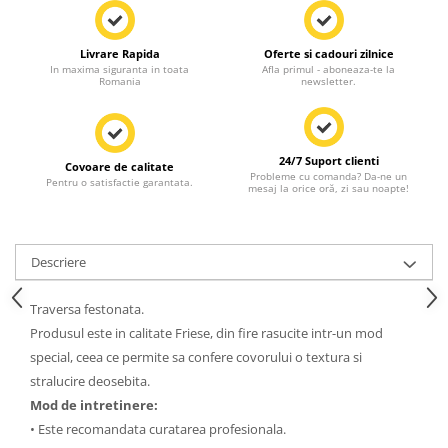
Livrare Rapida
Oferte si cadouri zilnice
In maxima siguranta in toata
Afla primul - aboneaza-te la
Romania
newsletter.
24/7 Suport clienti
Covoare de calitate
Probleme cu comanda? Da-ne un
Pentru o satisfactie garantata.
mesaj la orice oră, zi sau noapte!
Descriere
Traversa festonata.
Produsul este in calitate Friese, din fire rasucite intr-un mod
special, ceea ce permite sa confere covorului o textura si
stralucire deosebita.
Mod de intretinere:
• Este recomandata curatarea profesionala.