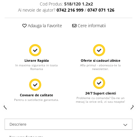
Cod Produs:
518/120 1.2x2
Ai nevoie de ajutor?
0742 216 999
/
0747 071 126
Adauga la Favorite
Cere informatii
Livrare Rapida
Oferte si cadouri zilnice
In maxima siguranta in toata
Afla primul - aboneaza-te la
Romania
newsletter.
24/7 Suport clienti
Covoare de calitate
Probleme cu comanda? Da-ne un
Pentru o satisfactie garantata.
mesaj la orice oră, zi sau noapte!
Descriere