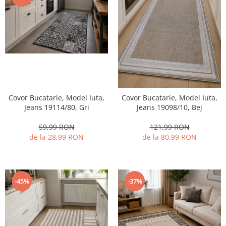
Covor Bucatarie, Model Iuta,
Covor Bucatarie, Model Iuta,
Jeans 19114/80, Gri
Jeans 19098/10, Bej
59,99 RON
121,99 RON
de la 28,99 RON
de la 80,99 RON
-45%
-37%