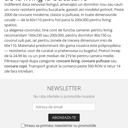
Indiferent daca renovezi livingul, amenajezi un dormitor nou sau cauti
un covor rezistent pentru bucatarie, gasesti aici modelul potrivit. Peste
2000 de covoare moderne, clasice si pufoase, in toate dimensiunile
uzuale — de la 60x110 pentru hol pana la 200x300 pentru living
spatios.
La alegerea covorului, tine cont de functia camerei: pentru living
recomandam 160x230 sau 200x300, pentru dormitor 80x150 cu
covorul sub pat, iar pentru zonele de trecere dimensiuni mici de
60x110. Materialul predominant din gama noastra este polipropilena
— rezistenta, usor de curatat si prietenoasa cu bugetul. Preturi incep
de la 24.99 lei, cu un pret median de 219 lei pentru camera medie.
Filtreaza rapid dupa categorie:
covoare living
,
covoare pufoase
sau
covoare copii
. Transport gratuit la comenzi peste 500 RON si retur 14
zile fara intrebari.
NEWSLETTER
Nu rata ofertele si promotiile noastre
Vreau sa primesc newsletter cu promotiile