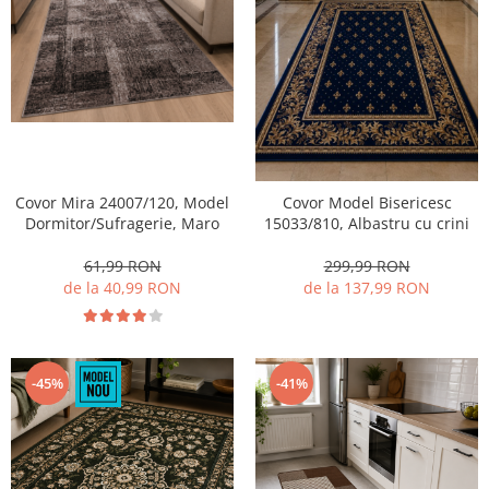
Covor Mira 24007/120, Model
Covor Model Bisericesc
Dormitor/Sufragerie, Maro
15033/810, Albastru cu crini
61,99 RON
299,99 RON
de la 40,99 RON
de la 137,99 RON
-45%
-41%