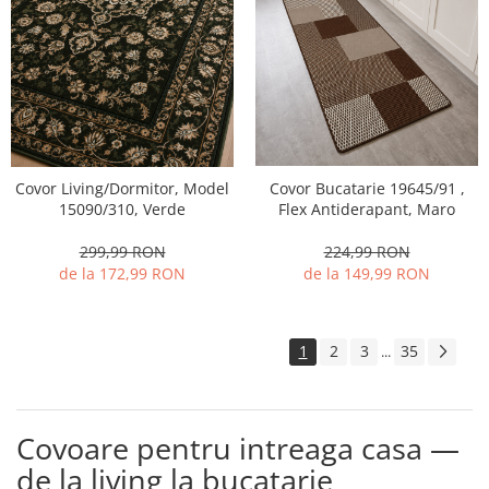
Covor Bucatarie 19645/91 ,
Covor Living/Dormitor, Model
Flex Antiderapant, Maro
15090/310, Verde
224,99 RON
299,99 RON
de la 149,99 RON
de la 172,99 RON
1
2
3
35
...
Covoare pentru intreaga casa —
de la living la bucatarie