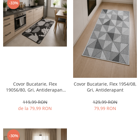
-33%
Covor Bucatarie, Flex
Covor Bucatarie, Flex 1954/08,
19056/80, Gri, Antiderapant
Gri, Antiderapant
75x200 cm
119,99 RON
129,99 RON
de la 79,99 RON
79,99 RON
-30%