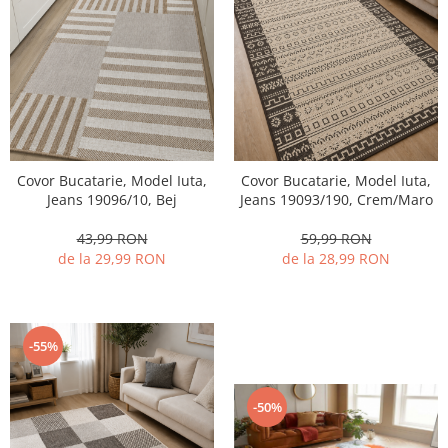
Covor Bucatarie, Model Iuta,
Covor Bucatarie, Model Iuta,
Jeans 19096/10, Bej
Jeans 19093/190, Crem/Maro
43,99 RON
59,99 RON
de la 29,99 RON
de la 28,99 RON
-55%
-50%