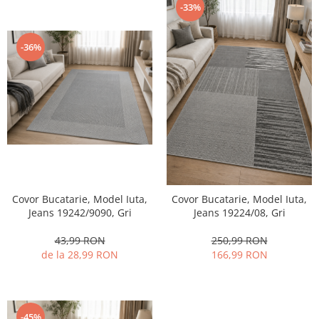
-33%
-36%
Covor Bucatarie, Model Iuta,
Covor Bucatarie, Model Iuta,
Jeans 19242/9090, Gri
Jeans 19224/08, Gri
43,99 RON
250,99 RON
de la 28,99 RON
166,99 RON
-45%