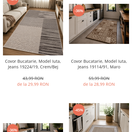
-36%
Covor Bucatarie, Model Iuta,
Covor Bucatarie, Model Iuta,
Jeans 19114/91, Maro
Jeans 19224/19, Crem/Bej
59,99 RON
43,99 RON
de la 28,99 RON
de la 29,99 RON
-45%
-36%