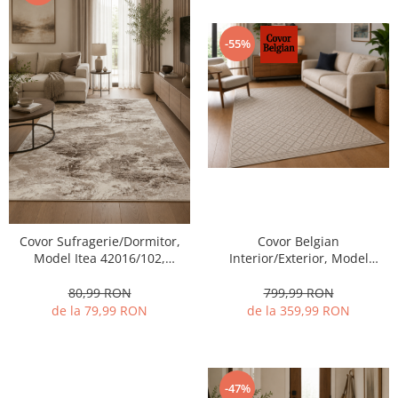
-55%
Covor Sufragerie/Dormitor,
Covor Belgian
Model Itea 42016/102,
Interior/Exterior, Model
Crem/Bej
16723/631, Colectia Porto,
Crem
80,99 RON
799,99 RON
de la 79,99 RON
de la 359,99 RON
-47%