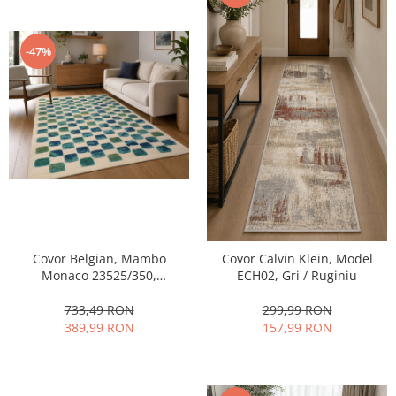
-47%
Covor Belgian, Mambo
Covor Calvin Klein, Model
Monaco 23525/350,
ECH02, Gri / Ruginiu
Crem/Turcoaz, 123x170 cm
733,49 RON
299,99 RON
389,99 RON
157,99 RON