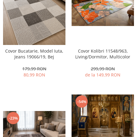
Covor Bucatarie, Model Iuta,
Covor Kolibri 11548/963,
Jeans 19066/19, Bej
Living/Dormitor, Multicolor
179,99 RON
299,99 RON
80,99 RON
de la 149,99 RON
-54%
-23%