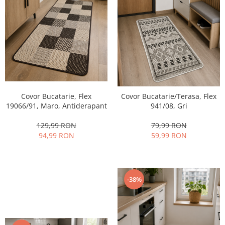
Covor Bucatarie, Flex
Covor Bucatarie/Terasa, Flex
19066/91, Maro, Antiderapant
941/08, Gri
129,99 RON
79,99 RON
94,99 RON
59,99 RON
-38%